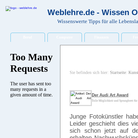
Weblehre.de - Wissen O
Wissenswerte Tipps für alle Lebensl
Beruf
Computer
Finanzen
Fre
Sie befinden sich hier:
Startseite
:
Kuns
Der Audi Art Award
Tolle Möglichkeit und Sprungbrett für
Junge Fotokünstler habe
Leider geschieht dies v
sich schon jetzt auf 
erhalten Nachwuchskünst