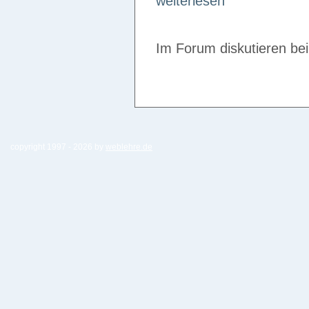
weiterlesen
Im Forum diskutieren be
copyright 1997 -
2026 by
weblehre.de