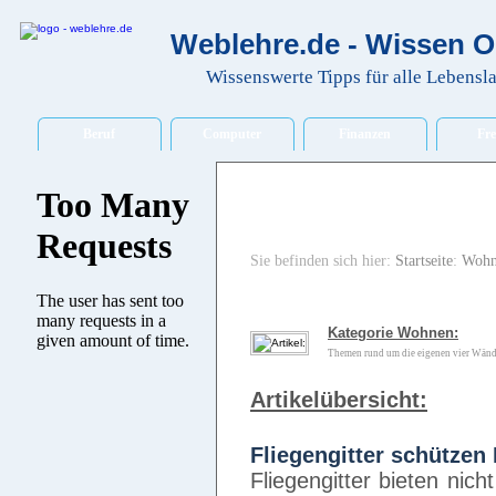
Weblehre.de - Wissen O
Wissenswerte Tipps für alle Lebensl
Beruf
Computer
Finanzen
Fre
Sie befinden sich hier:
Startseite
:
Wohn
Kategorie Wohnen:
Themen rund um die eigenen vier Wände
Artikelübersicht:
Fliegengitter schützen
Fliegengitter bieten ni