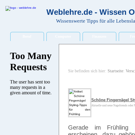
Weblehre.de - Wissen O
Wissenswerte Tipps für alle Lebensl
Beruf
Computer
Finanzen
Fre
Sie befinden sich hier:
Startseite
:
Versc
Schöne Fingernägel Sty
Aktuelle und neue Nageltrends oder N
Gerade im Frühling m
erscheinen, dazu gehö