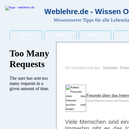
Weblehre.de - Wissen O
Wissenswerte Tipps für alle Lebensl
Beruf
Computer
Finanzen
Fre
Sie befinden sich hier:
Startseite
:
Freiz
Freunde über das Inter
Online Bekanntschaften und Freundscha
Viele Menschen sind ein
Immerhin gibt es das I