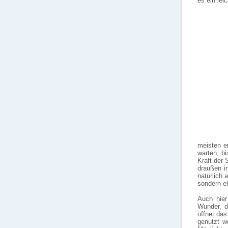
es ein lei
meisten e
warten, b
Kraft der
draußen in
natürlich 
sondern e
Auch hier
Wunder, d
öffnet das
genutzt w