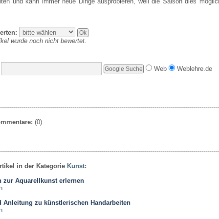
iten und kann immer neue Dinge ausprobieren, weil die Saison dies möglic
erten:
ikel wurde noch nicht bewertet.
Web
Weblehre.de
----------------------------------------------------------------------------------------------------------------
Kommentare:
(0)
----------------------------------------------------------------------------------------------------------------
rtikel in der Kategorie
Kunst
:
 zur Aquarellkunst erlernen
n
 Anleitung zu künstlerischen Handarbeiten
n