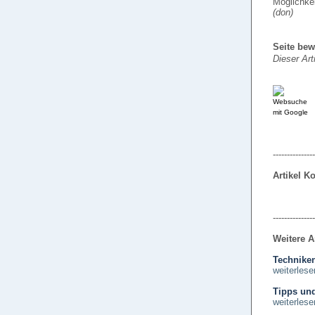
Möglichke
(don)
Seite bew
Dieser Art
---------------
Artikel 
---------------
Weitere A
Techniken
weiterlese
Tipps und
weiterlese