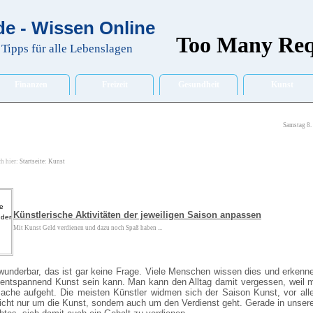
e - Wissen Online
Tipps für alle Lebenslagen
Finanzen
Freizeit
Gesundheit
Kunst
Samstag 8.
ch hier:
Startseite
:
Kunst
Künstlerische Aktivitäten der jeweiligen Saison anpassen
Mit Kunst Geld verdienen und dazu noch Spaß haben ...
 wunderbar, das ist gar keine Frage. Viele Menschen wissen dies und erken
 entspannend Kunst sein kann. Man kann den Alltag damit vergessen, weil 
Sache aufgeht. Die meisten Künstler widmen sich der Saison Kunst, vor al
cht nur um die Kunst, sondern auch um den Verdienst geht. Gerade in unserer