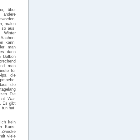
er, über
andere
eworden,
ln, malen
 so aus,
 Winter
s Sachen,
en kann,
oder man
es dann
n Balkon
prechend
 und man
nste für
Gips, die
ppmache.
dass die
 tagelang
tzen. Die
 hat. Was
. Es gibt
 tun hat,
ich kein
en. Kunst
en Zwecke
it viele