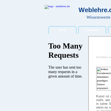
Weblehre.d
Wissenswerte 
Beruf
Computer
Sie befinden si
Kunst ist
mehr, wie
in seine 
wenn es ni