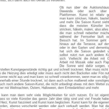
chtes, sich damit auch ein Gehalt zu verdienen.
Ob nun über die Auktionshäus
Dawanda oder auch über 
Plattformen. Kunst ist relativ g
man kann stricken, häkeln, baste
und mehr. Die Saison Kunst sieht
dass die meisten Künstler im
stricken, häkeln, malen, also alle
die man schnell nebenher mach
während der Fernseher läuft 
Besuch hat. Im Sommer geht 
hinaus auf die Terrasse, auf de
oder in den Garten und dements
hat sich die Saison geändert
selbst nutzt nun auch andere Kü
sich. Vielleicht die Arbeit mit 
Arbeit mit Mosaik oder auch Pa
Die Sonne wird dafür sorgen, 
rstellen Kunstgegenstände richtig gut und schnell trocknen. Man muss nicht
is die Heizung dies erledigt oder muss auch nicht den Backofen oder Fön nu
 Sonne reicht aus und man kann so schnell vorankommen, wenn man es eilig
nerhalb einer Stunde trocknet, ist dann auch schon malbereit oder sonstiges
auch noch andere Saison-Kunst, die nicht unbedingt etwas mit dem Wetter zu
her mit Weihnachten, Ostern, Halloween, dem Erntedankfest und mehr.
 kann man dann sehr viele Möglichkeiten für sich nutzen. Es ist eigentl
ass so viele Künstler das ganze Jahr über tätig sind und viel Freude hab
 Herz, Kunst fasziniert und Kunst kann beglücken. Kunst kann für die eigen
erden, ebenso verschenkt werden oder auch verkauft werden. Man hat dam