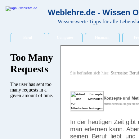
Weblehre.de - Wissen O
Wissenswerte Tipps für alle Lebensl
Beruf
Computer
Finanzen
Fre
Sie befinden sich hier:
Startseite
:
Beru
Konzepte und Met
Mitarbeiterschulungen für me
In der heutigen Zeit gibt
man erlernen kann. Aber 
seinen Beruf liebt und