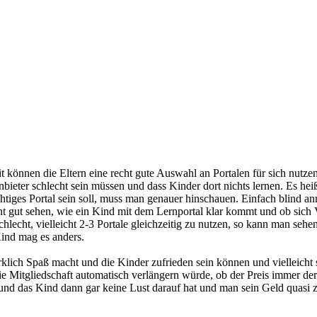
mit können die Eltern eine recht gute Auswahl an Portalen für sich nut
Anbieter schlecht sein müssen und dass Kinder dort nichts lernen. Es hei
htiges Portal sein soll, muss man genauer hinschauen. Einfach blind an
gut sehen, wie ein Kind mit dem Lernportal klar kommt und ob sich V
schlecht, vielleicht 2-3 Portale gleichzeitig zu nutzen, so kann man s
Kind mag es anders.
klich Spaß macht und die Kinder zufrieden sein können und vielleicht 
die Mitgliedschaft automatisch verlängern würde, ob der Preis immer de
 und das Kind dann gar keine Lust darauf hat und man sein Geld quasi 