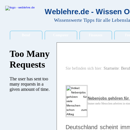
Weblehre.de - Wissen O
Wissenswerte Tipps für alle Lebensl
Beruf
Computer
Finanzen
Fre
Sie befinden sich hier:
Startseite
:
Beru
Nebenjobs gehören für
Immer mehr Menschen arbeiten in eine
Deutschland scheint imm