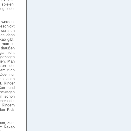
spielen.
egt oder
 werden,
geschickt
 sie sich
 es dann
ao gibt,
te man es
s draußen
 gar nicht
angezogen
gen. Man
äten der
emütlich
 Oder nur
ich auch
t. Kinder
ßen und
e bewegen
em schön
eher oder
 Kindern
den Kids
ehen, zum
ßem Kakao