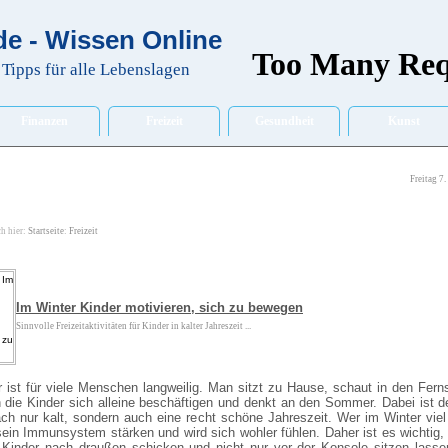
e - Wissen Online
Tipps für alle Lebenslagen
Finanzen
Freizeit
Gesundheit
Kunst
Freitag 7
ch hier:
Startseite
:
Freizeit
Im Winter Kinder motivieren, sich zu bewegen
Sinnvolle Freizeitaktivitäten für Kinder in kalter Jahreszeit ...
 ist für viele Menschen langweilig. Man sitzt zu Hause, schaut in den Ferns
 die Kinder sich alleine beschäftigen und denkt an den Sommer. Dabei ist d
ach nur kalt, sondern auch eine recht schöne Jahreszeit. Wer im Winter vie
sein Immunsystem stärken und wird sich wohler fühlen. Daher ist es wichtig,
e Kinder nach draußen schicken und nicht nur vor der Konsole sitzen lasse