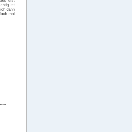
ies erst
chtig ist
sich dann
nfach mal
-----
-----