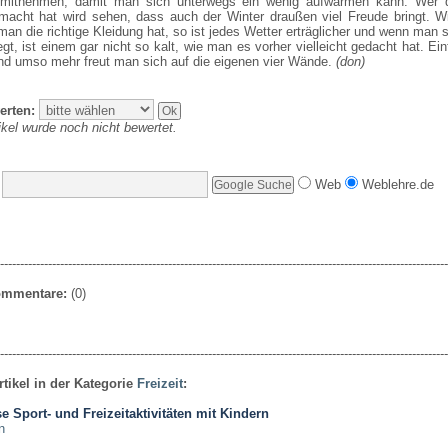
mitnehmen, damit man sich unterwegs ein wenig aufwärmen kann. Wer d
macht hat wird sehen, dass auch der Winter draußen viel Freude bringt. Wi
man die richtige Kleidung hat, so ist jedes Wetter erträglicher und wenn man 
t, ist einem gar nicht so kalt, wie man es vorher vielleicht gedacht hat. Ei
d umso mehr freut man sich auf die eigenen vier Wände.
(don)
erten:
ikel wurde noch nicht bewertet.
Web
Weblehre.de
----------------------------------------------------------------------------------------------------------------
Kommentare:
(0)
----------------------------------------------------------------------------------------------------------------
rtikel in der Kategorie
Freizeit
:
e Sport- und Freizeitaktivitäten mit Kindern
n