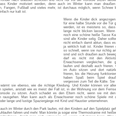
dass Kinder motiviert werden, denn auch im Winter kann man draußen 
n, Fangen, Fußball und vieles mehr, ist durchaus möglich, wenn Schnee li
nfach nur kalt ist.
Wenn die Kinder dick angezogen
für eine halbe Stunde vor die Tür 
werden, ist es meistens so, dass
lange nicht blicken lassen. Wenn
noch eine schöne heiße Tasse Kak
sind alle Kinder selig. Daher soll
nicht einfach damit abtun, dass e
ja wirklich kalt ist. Kinder frieren
so schnell, wenn sie nur richtig 
sind und sich draußen auch bewe
darf es nicht mit den Aktivit
Erwachsenen vergleichen, die g
laufen und deshalb auch frieren.
im Auto sitzen und dort natürl
frieren, bis die Heizung funktionier
haben Spaß beim Spiel drau
vergessen zum Teil die Kälte. Si
 wärmt sie ebenso, wie die richtige Kleidung. Und Kinder können vor all
spielen, anstatt wie es meist der Fall ist, in der Wohnung vor dem Ferns
onsole zu sitzen. Auch schadet es den Eltern nicht, wenn sie mit den
 rausgehen. Man kann auch als Erwachsener noch schöne Spiele mit 
oder lange und lustige Spaziergänge mit Kind und Haustier unternehmen.
auch im Winter durch den Park laufen, mit den Kindern auf den Spielplatz g
huhlaufen fahren und mehr. Man könnte ja sogar eine Thermoskanne mit hei