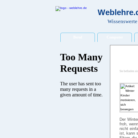
Weblehre.d
Wissenswerte 
Beruf
Computer
Sie befinden si
Der Winter
froh, wenn
nicht einf
ist, kann 
Eltern di