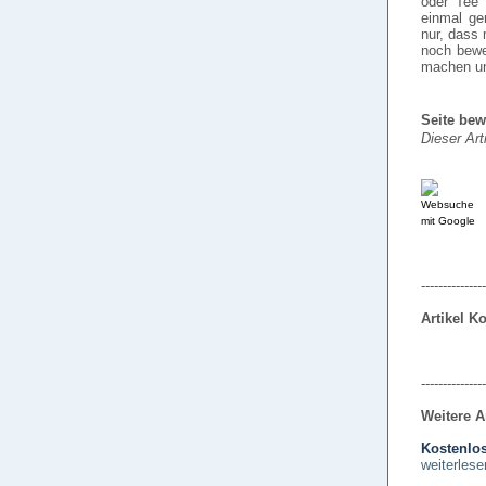
oder Tee 
einmal ge
nur, dass 
noch beweg
machen un
Seite bew
Dieser Art
---------------
Artikel 
---------------
Weitere A
Kostenlos
weiterlese