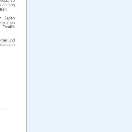
ebaut, so
 entlang
eßen.
en. Jeden
einzelnen
 Familie
örper und
emeinsam
-----