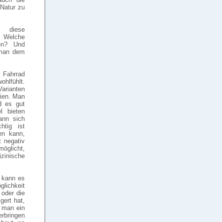
 Natur zu
 diese
? Welche
ren? Und
 man dem
 Fahrrad
hlfühlt.
arianten
rien. Man
d es gut
l bieten
ann sich
htig ist
en kann,
 negativ
möglicht,
zinische
, kann es
glichkeit
 oder die
ert hat,
 man ein
erbringen