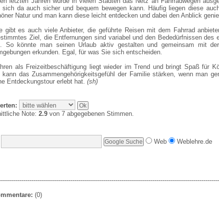
den letzten Jahren wurde in vielen Städten das Netz an Fahrradwegen ausg
sich da auch sicher und bequem bewegen kann. Häufig liegen diese auch
öner Natur und man kann diese leicht entdecken und dabei den Anblick geni
le gibt es auch viele Anbieter, die geführte Reisen mit dem Fahrrad anbiet
estimmtes Ziel, die Entfernungen sind variabel und den Bededürfnissen des 
. So könnte man seinen Urlaub aktiv gestalten und gemeinsam mit der
gebungen erkunden. Egal, für was Sie sich entscheiden.
hren als Freizeitbeschäftigung liegt wieder im Trend und bringt Spaß für K
 kann das Zusammengehörigkeitsgefühl der Familie stärken, wenn man g
ne Entdeckungstour erlebt hat.
(sh)
erten:
ittliche Note:
2.9
von 7 abgegebenen Stimmen.
Web
Weblehre.de
----------------------------------------------------------------------------------------------------------------
Kommentare:
(0)