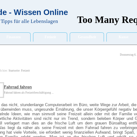
e - Wissen Online
Tipps für alle Lebenslagen
Finanzen
Freizeit
Gesundheit
Kunst
Donnerstag 6.
ch hier:
Startseite
:
Freizeit
Fahrrad fahren
Fahrrad fahren als Freizeitbeschäftigung ...
 das nicht, stundenlange Computerarbeit im Büro, weite Wege zur Arbeit, di
überwinden muss, ungesunde Ernährung, die unser Körpergefühl negativ bee
lnde Ideen, wie man sinnvoll seine Freizeit allein oder mit der Familie v
rtliche Aktivitäten sind nicht nur im Trend, sondern beleben Körper und 
ll verlagert man dies an die frische Luft um dem grauen Büroalltag entfl
as liegt da näher als seine Freizeit mit dem Fahrrad fahren zu verbringe
ng hat viele Vorteile, sie erfordert wenig finanziellen Aufwand, bringt Spaß,
n Familie erlebt werden. Man ist an der frischen Luft und erhält so 