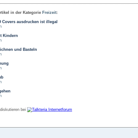
----------------------------------------------------------------------------------------------------------------
rtikel in der Kategorie
Freizeit
:
Covers ausdrucken ist illegal
n
t Kindern
n
ichnen und Basteln
n
nung
n
ub
n
 gehen
n
diskutieren bei