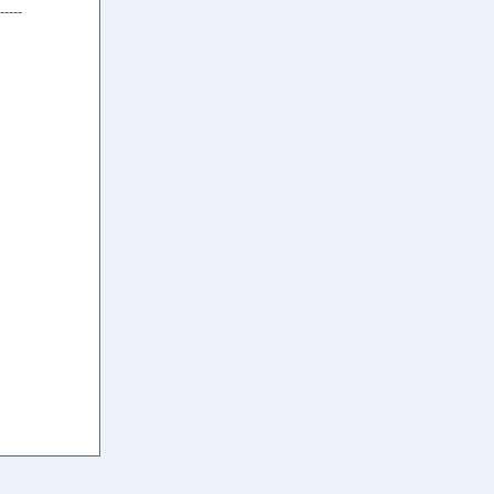
-----