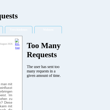
Verschiedenes
Wohnen
 August 2026
e man mit
influsst
erbringen
Geist. Im
iehen zu
n? Diese
 kann mit
auch die