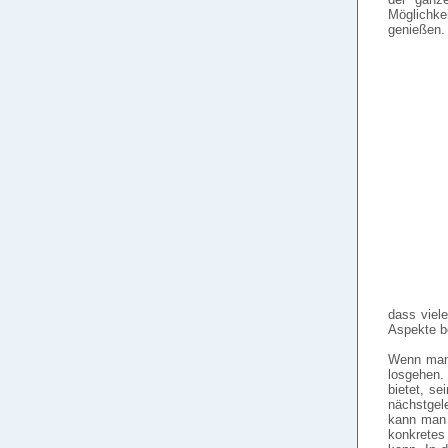
Möglichke
genießen.
dass viel
Aspekte b
Wenn man 
losgehen. 
bietet, se
nächstgel
kann man 
konkretes 