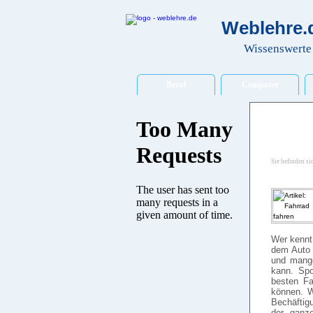
Weblehre.d
Wissenswerte 
Beruf
Computer
Sie befinden si
Wer kennt
dem Auto 
und mange
kann. Spo
besten Fa
können. W
Bechäftigu
der ganze