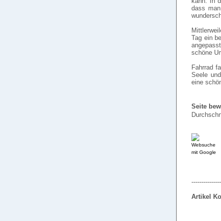
kann. In 
dass man 
wundersch
Mittlerwei
Tag ein b
angepasst
schöne Um
Fahrrad fa
Seele und
eine schö
Seite bew
Durchschn
---------------
Artikel 