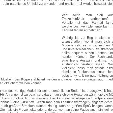
it sein natürliches Umfeld zu erkunden und endlich mal wieder bewusst die
Wie sollte man sich auf
Freizeitaktivität vorbereiten
Vorteile hat das Fahrrad fah
welche positiven Elemente kann
Fahrrad fahren entnehmen?
Wichtig ist zu Beginn sich ein
anzuschaffen, womit man sich wo
Modelle gibt es in zahlreichen V
und unterschiedlichen Preiskatego
sollte bequem sitzen können un
händeln können. Der Fachhande
eine breite Auswahl und man k
ausführlich beraten lassen. Wic
vielleicht, dass man gerade sitz
damit die Rückenmuskulatur nicht
belastet wird. Eine gute Haltung er
e Muskeln des Körpers aktiviert werden und neben dem vergnügen auch medi
erücksichtigt werden können.
nun das richtige Modell für seine persönlichen Bedürfnisse ausgewählt hat
Für Anfänger ist zu beachten, dass man sich eine Route auswählt, die die Mö
in Pensum allmählich zu steigern. Das kann der naheliegende Stadtpark sein
egende kleine Ortschaft. Wenn man sein Lesitungsvermögen langsam gesteig
auch größere Strecken planen. Häufig kann es großen Spaß bringen, wenn
Ziel hat, ein Freizeitlokal oder anderes, wo man seine Pause auch sinnvoll v