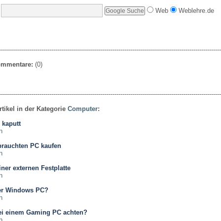
Web
Weblehre.de
----------------------------------------------------------------------------------------------------------------
Kommentare:
(0)
----------------------------------------------------------------------------------------------------------------
rtikel in der Kategorie
Computer
:
 kaputt
n
brauchten PC kaufen
n
iner externen Festplatte
n
er Windows PC?
n
ei einem Gaming PC achten?
n