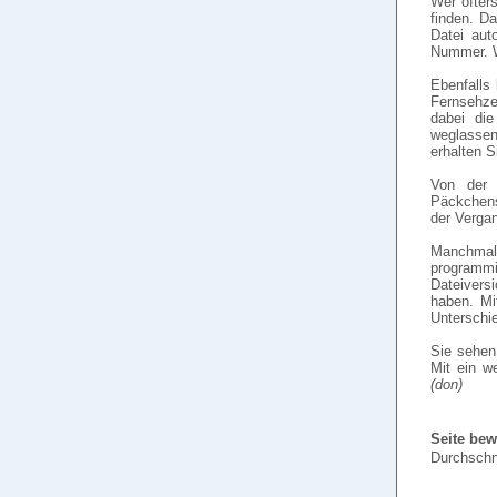
Wer öfter
finden. D
Datei aut
Nummer. Wi
Ebenfalls 
Fernsehze
dabei die
weglassen
erhalten S
Von der 
Päckchens
der Vergan
Manchmal
programmi
Dateiversi
haben. Mi
Unterschi
Sie sehen 
Mit ein w
(don)
Seite bew
Durchschn