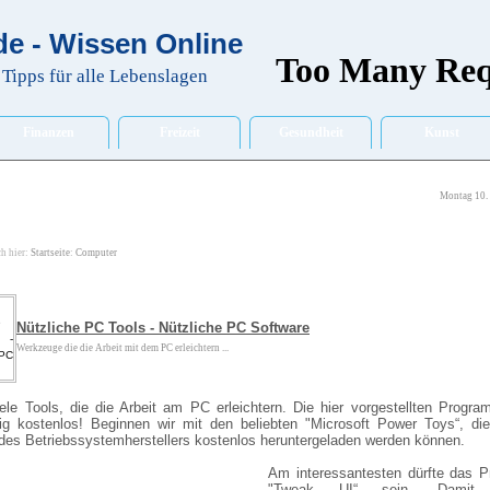
e - Wissen Online
Tipps für alle Lebenslagen
Finanzen
Freizeit
Gesundheit
Kunst
Montag 10.
ch hier:
Startseite
:
Computer
Nützliche PC Tools - Nützliche PC Software
Werkzeuge die die Arbeit mit dem PC erleichtern ...
iele Tools, die die Arbeit am PC erleichtern. Die hier vorgestellten Progr
lig kostenlos! Beginnen wir mit den beliebten "Microsoft Power Toys“, di
des Betriebssystemherstellers kostenlos heruntergeladen werden können.
Am interessantesten dürfte das 
"Tweak UI“ sein. Damit 