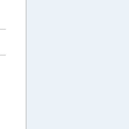
-----
-----