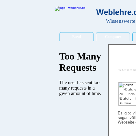
Weblehre.d
Wissenswerte 
Beruf
Computer
Sie befinden si
Es gibt v
sogar völ
Webseite 