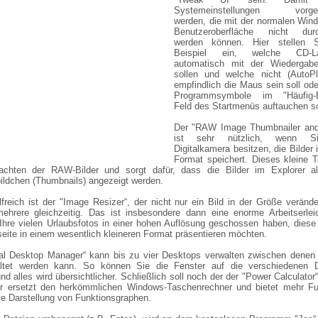
Systemeinstellungen vorg
werden, die mit der normalen Win
Benutzeroberfläche nicht durc
werden können. Hier stellen 
Beispiel ein, welche CD-La
automatisch mit der Wiedergabe
sollen und welche nicht (AutoPl
empfindlich die Maus sein soll od
Programmsymbole im "Häufig-B
Feld des Startmenüs auftauchen so
Der "RAW Image Thumbnailer and
ist sehr nützlich, wenn S
Digitalkamera besitzen, die Bilde
Format speichert. Dieses kleine T
chten der RAW-Bilder und sorgt dafür, dass die Bilder im Explorer al
ildchen (Thumbnails) angezeigt werden.
lfreich ist der "Image Resizer“, der nicht nur ein Bild in der Größe veränd
ehrere gleichzeitig. Das ist insbesondere dann eine enorme Arbeitserleic
Ihre vielen Urlaubsfotos in einer hohen Auflösung geschossen haben, diese
eite in einem wesentlich kleineren Format präsentieren möchten.
ual Desktop Manager“ kann bis zu vier Desktops verwalten zwischen denen 
ltet werden kann. So können Sie die Fenster auf die verschiedenen 
und alles wird übersichtlicher. Schließlich soll noch der der "Power Calculator
r ersetzt den herkömmlichen Windows-Taschenrechner und bietet mehr Fu
ie Darstellung von Funktionsgraphen.