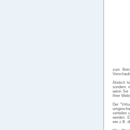
zum Betra
Vorschaub
Ähnlich hi
sondern m
wenn Sie 
Ihrer Webs
Der "Virt
umgescha
verteilen 
werden. E
wie z.B. d