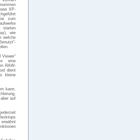
enommen
dows XP-
hgeführt
Sie zum
ufwerke
 starten
ay), wie
er welche
enutzt“-
llen.
 Viewer“
ie eine
r im RAW-
ool dient
s kleine
ern kann,
hterung,
 aber auf
jederzeit
Desktops
“ erwähnt
nktionen