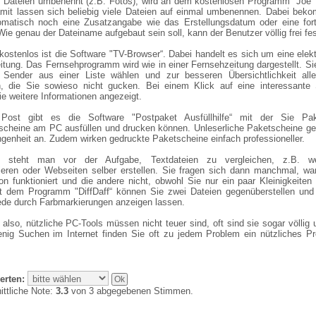
s Dateien umbenennt (z.B. Fotos), wird an dem kostenlosen Programm "Joe“
amit lassen sich beliebig viele Dateien auf einmal umbenennen. Dabei bek
omatisch noch eine Zusatzangabe wie das Erstellungsdatum oder eine fort
e genau der Dateiname aufgebaut sein soll, kann der Benutzer völlig frei fes
kostenlos ist die Software "TV-Browser“. Dabei handelt es sich um eine elek
itung. Das Fernsehprogramm wird wie in einer Fernsehzeitung dargestellt. S
 Sender aus einer Liste wählen und zur besseren Übersichtlichkeit all
, die Sie sowieso nicht gucken. Bei einem Klick auf eine interessante
ie weitere Informationen angezeigt.
Post gibt es die Software "Postpaket Ausfüllhilfe“ mit der Sie Pa
cheine am PC ausfüllen und drucken können. Unleserliche Paketscheine ge
genheit an. Zudem wirken gedruckte Paketscheine einfach professioneller.
 steht man vor der Aufgabe, Textdateien zu vergleichen, z.B. w
eren oder Webseiten selber erstellen. Sie fragen sich dann manchmal, wa
on funktioniert und die andere nicht, obwohl Sie nur ein paar Kleinigkeiten
t dem Programm "DiffDaff“ können Sie zwei Dateien gegenüberstellen und 
ede durch Farbmarkierungen anzeigen lassen.
also, nützliche PC-Tools müssen nicht teuer sind, oft sind sie sogar völlig
enig Suchen im Internet finden Sie oft zu jedem Problem ein nützliches P
erten:
ittliche Note:
3.3
von 3 abgegebenen Stimmen.