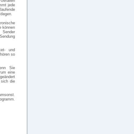
 Gefallen
ommt jede
laufende
tlegen.
tronische
ie können
e Sender
 Sendung
ket- und
hören so
enn Sie
rum eine
 geändert
sich die
 umsonst.
rogramm.