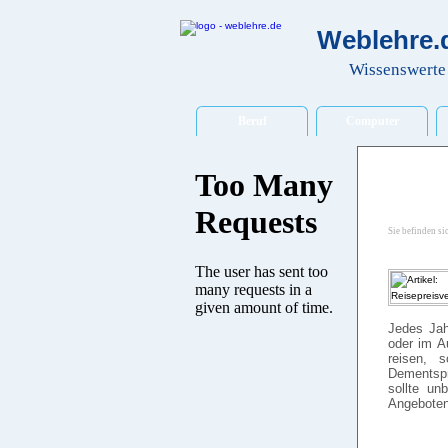
Weblehre.d
Wissenswerte 
Beruf
Computer
Sie befinden si
Jedes Jah
oder im A
reisen, 
Dementspr
sollte un
Angeboten