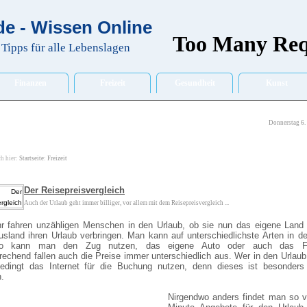
e - Wissen Online
Tipps für alle Lebenslagen
Finanzen
Freizeit
Gesundheit
Kunst
Donnerstag 6.
ch hier:
Startseite
:
Freizeit
Der Reisepreisvergleich
Auch der Urlaub geht immer billiger, vor allem mit dem Reisepreisvergleich ...
r fahren unzähligen Menschen in den Urlaub, ob sie nun das eigene Land 
usland ihren Urlaub verbringen. Man kann auf unterschiedlichste Arten in d
so kann man den Zug nutzen, das eigene Auto oder auch das Fl
echend fallen auch die Preise immer unterschiedlich aus. Wer in den Urlau
bedingt das Internet für die Buchung nutzen, denn dieses ist besonders 
.
Nirgendwo anders findet man so v