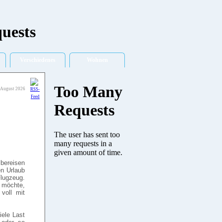
Verschiedenes
Wohnen
 August 2026
bereisen
en Urlaub
ugzeug.
b möchte,
voll mit
iele Last