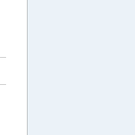
-----
-----