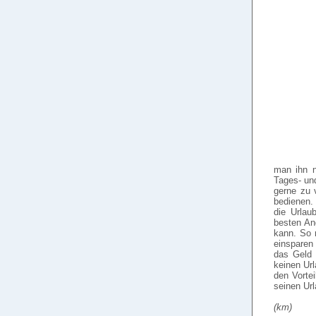
man ihn n
Tages- un
gerne zu v
bedienen.
die Urlau
besten An
kann. So 
einsparen 
das Geld 
keinen Ur
den Vorte
seinen Url
(km)