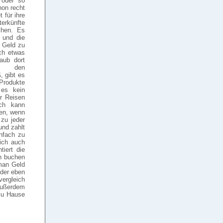
 oder so
hon recht
 für ihre
terkünfte
chen. Es
 und die
 Geld zu
ch etwas
aub dort
ch den
, gibt es
 Produkte
 es kein
r Reisen
ich kann
en, wenn
 zu jeder
und zahlt
infach zu
lich auch
tiert die
n buchen
man Geld
Oder eben
ergleich
 außerdem
zu Hause