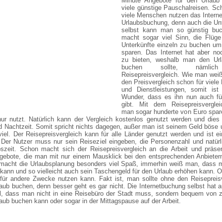
Minute Angebote für den Urlaub
viele günstige Pauschalreisen. Sc
viele Menschen nutzen das Internet
Urlaubsbuchung, denn auch die Un
selbst kann man so günstig bu
macht sogar viel Sinn, die Flüge
Unterkünfte einzeln zu buchen um
sparen. Das Internet hat aber no
zu bieten, weshalb man den Url
buchen sollte, nämli
Reisepreisvergleich. Wie man weiß
den Preisvergleich schon für viele
und Dienstleistungen, somit ist
Wunder, dass es ihn nun auch fü
gibt. Mit dem Reisepreisvergle
man sogar hunderte von Euro spar
ur nutzt. Natürlich kann der Vergleich kostenlos genutzt werden und dies
d Nachtzeit. Somit spricht nichts dagegen, außer man ist seinem Geld böse 
iel. Der Reisepreisvergleich kann für alle Länder genutzt werden und ist e
 Der Nutzer muss nur sein Reiseziel eingeben, die Personenzahl und natür
bszeit. Schon macht sich der Reisepreisvergleich an die Arbeit und präsen
gebote, die man mit nur einem Mausklick bei den entsprechenden Anbieter
macht die Urlaubsplanung besonders viel Spaß, immerhin weiß man, dass 
kann und so vielleicht auch sein Taschengeld für den Urlaub erhöhen kann. 
für andere Zwecke nutzen kann. Fakt ist, man sollte ohne den Reisepreisv
laub buchen, denn besser geht es gar nicht. Die Internetbuchung selbst hat
il, dass man nicht in eine Reisebüro der Stadt muss, sondern bequem von 
aub buchen kann oder sogar in der Mittagspause auf der Arbeit.