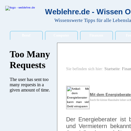
Weblehre.de - Wissen O
Wissenswerte Tipps für alle Lebensl
Beruf
Computer
Finanzen
Fre
Sie befinden sich hier:
Startseite
:
Fina
Mit dem Energieberate
Auch für kleine Haushalte lohnt sich 
Der Energieberater ist b
und Vermietern bekannt