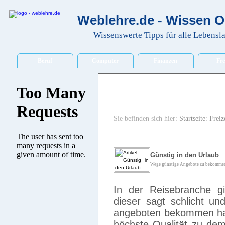
Weblehre.de - Wissen O
Wissenswerte Tipps für alle Lebensl
Beruf
Computer
Finanzen
Fre
Sie befinden sich hier:
Startseite
:
Freiz
Günstig in den Urlaub
Wege günstige Angebote zu bekommen 
In der Reisebranche g
dieser sagt schlicht un
angeboten bekommen habe
höchste Qualität zu dem