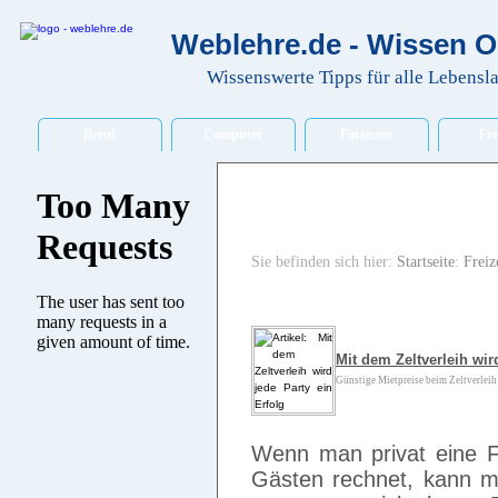
Weblehre.de - Wissen O
Wissenswerte Tipps für alle Lebensl
Beruf
Computer
Finanzen
Fre
Sie befinden sich hier:
Startseite
:
Freiz
Mit dem Zeltverleih wir
Günstige Mietpreise beim Zeltverleih 
Wenn man privat eine Fe
Gästen rechnet, kann m