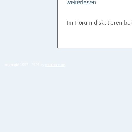
weiterlesen
Im Forum diskutieren be
copyright 1997 -
2026 by
weblehre.de