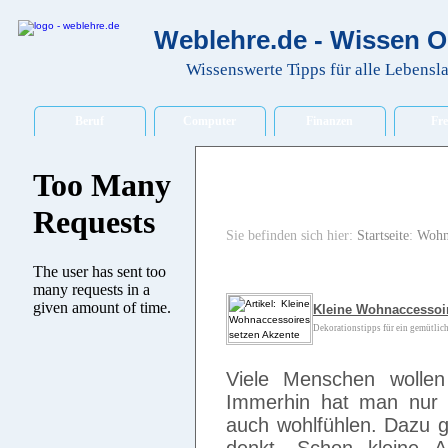
Weblehre.de - Wissen O
Wissenswerte Tipps für alle Lebensl
Beruf
Computer
Finanzen
Fre
Sie befinden sich hier:
Startseite
:
Wohn
Kleine Wohnaccessoir
Dekorationstipps für ein gemütliche
Viele Menschen wolle
Immerhin hat man nur 
auch wohlfühlen. Dazu g