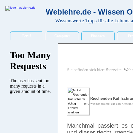
Weblehre.de - Wissen O
Wissenswerte Tipps für alle Lebensl
Beruf
Computer
Finanzen
Fre
Sie befinden sich hier:
Startseite
:
Wohn
Riechenden Kühlschrank
Wie man schlecht und übel riechende 
Manchmal passiert es e
und dieser riecht irgen