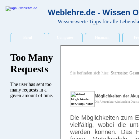
Weblehre.de - Wissen O
Wissenswerte Tipps für alle Lebensl
Beruf
Computer
Finanzen
Fre
Sie befinden sich hier:
Startseite
:
Gesu
Möglichkeiten der Aku
Die Akupunktur wird auch in Deutsc
Die Möglichkeiten zum E
vielfältig, wobei die u
werden können. Das He