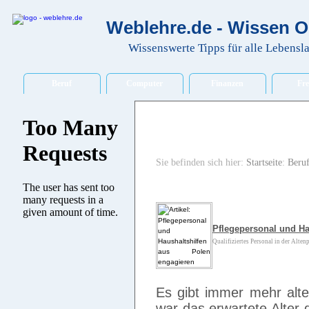
Weblehre.de - Wissen O
Wissenswerte Tipps für alle Lebensl
Beruf
Computer
Finanzen
Fre
Sie befinden sich hier:
Startseite
:
Beru
Pflegepersonal und Ha
Qualifiziertes Personal in der Altenpf
Es gibt immer mehr alt
war das erwartete Alter