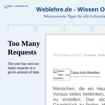
Weblehre.de - Wissen O
Wissenswerte Tipps für alle Lebensl
Beruf
Computer
Finanzen
Fre
Sie befinden sich hier:
Startseite
:
Wohn
Tipps zum Hausbau
Die ersten Schritte beim Hausbau ...
Menschen, die ein Hau
Voraus vieles bedenken,
zu erstellen. Das wich
Grundstück zu finden. H