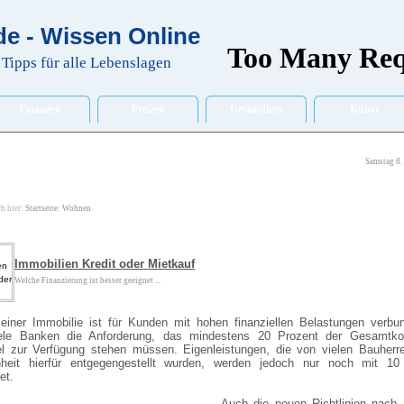
e - Wissen Online
Tipps für alle Lebenslagen
Finanzen
Freizeit
Gesundheit
Kunst
Samstag 8.
ch hier:
Startseite
:
Wohnen
Immobilien Kredit oder Mietkauf
Welche Finanzierung ist besser geeignet ...
einer Immobilie ist für Kunden mit hohen finanziellen Belastungen verbu
iele Banken die Anforderung, das mindestens 20 Prozent der Gesamtko
el zur Verfügung stehen müssen. Eigenleistungen, die von vielen Bauherre
heit hierfür entgegengestellt wurden, werden jedoch nur noch mit 10
et.
Auch die neuen Richtlinien nach 