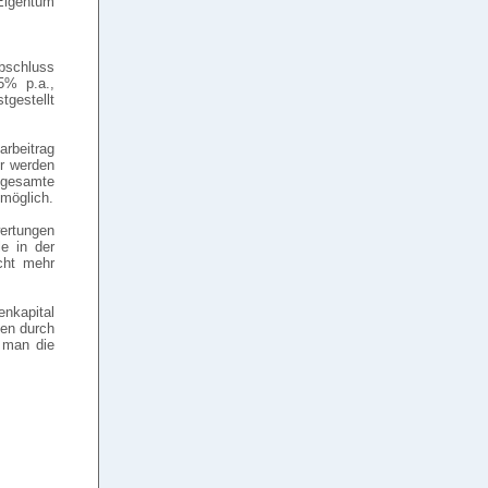
Eigentum
abschluss
 5% p.a.,
tgestellt
rbeitrag
er werden
gesamte
 möglich.
ertungen
le in der
icht mehr
enkapital
nen durch
 man die