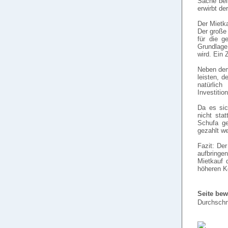
Sache bei
erwirbt de
Der Mietk
Der große 
für die g
Grundlage 
wird. Ein 
Neben dem
leisten, 
natürlic
Investitio
Da es sic
nicht sta
Schufa ge
gezahlt we
Fazit: Der
aufbringe
Mietkauf 
höheren K
Seite bew
Durchschn