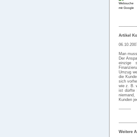
---------------
Artikel 
06.10.200
Man muss 
Der Anspar
einzige 
Finanzier
Umzug weg
die Kunde
sich vorhe
wie z. B. 
ist dürft
niemand, 
Kunden jed
----------
---------------
Weitere A