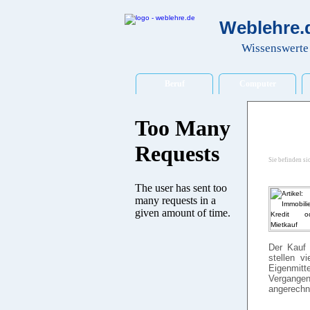
Weblehre.d
Wissenswerte 
Beruf
Computer
Sie befinden si
Der Kauf 
stellen v
Eigenmitt
Vergangen
angerechn