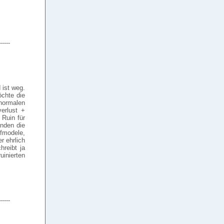
-----
 ist weg.
öchte die
normalen
erlust +
Ruin für
nden die
ufmodele,
r ehrlich
hreibt ja
inierten
-----