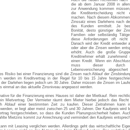
die ab dem Januar 2008 in alle
zur Anwendung kommen müssen,
die Kreditentscheidung nicht e
machen. Nach diesem Abkommen 
Zinssatz eines Darlehens nach de
des Kunden ermittelt. Je bes
Bonität, desto günstiger der Zin
Familien oder selbständig Tätig
diese Anforderungen oft nicht e
Danach wird der Kredit entweder 
oder aber die Zinsen werden ents
erhöht. Auch die große Gruppe
Kreditnehmer erhält zunehmend 
einen Kredit. Wenn ein Abschluss
muss dieser durch
Lebensversicherung abgesichert
es Risiko bei einer Finanzierung sind die Zinsen nach Ablauf der Zinsbindu
n werden im Kreditvertrag in der Regel für 10 bis 15 Jahre festgeschrie
n der Darlehen liegen jedoch um 30 Jahre. Daher müssen die Zinsen im Laufe
s einmal an das aktuelle Zinsniveau angepasst werden.
native für die Finanzierung eines Hauses ist daher der Mietkauf. Rein rechtlic
ein Mietvertrag. Der Vermieter räumt dem Mieter hierbei jedoch das Recht
 Ablauf einer bestimmten Zeit zu kaufen. Dieser Zeitrahmen kann ind
 werden, er liegt aber meist zwischen 25 und 30 Jahren. Der Kaufpreis wird b
ertrag festgeschrieben, so dass die Kunden Planungssicherheit haben. Auc
ahlte Mietzins kommt zur Anrechnung und vermindert den Kaufpreis entsprec
ann mit Leasing verglichen werden. Allerdings geht das wirtschaftliche Eig