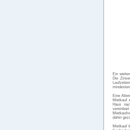
Ein weiter
Die Zinse
Laufzeite
mindesten
Eine Alter
Mietkauf 
Haus nach
vereinbart
Mietkaufv
dahin gez
Mietkauf k