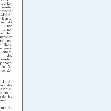
n Banken
 werden
infacher
wird der
r Bonität
ser die
s. Junge
e können
rfüllen.
abgelehnt
prechend
 älterer
schwerer
 erfolgt,
 eine
 werden.
ngsphase.
ben. Die
 der Zeit
h ist der
 ein, das
ividuell
ereits im
h der bis
hend.
entum der