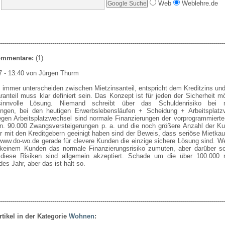
Web
Weblehre.de
----------------------------------------------------------------------------------------------------------------
Kommentare:
(1)
7 - 13:40 von Jürgen Thurm
immer unterscheiden zwischen Mietzinsanteil, entspricht dem Kreditzins und
anteil muss klar definiert sein. Das Konzept ist für jeden der Sicherheit m
sinnvolle Lösung. Niemand schreibt über das Schuldenrisiko bei 
ungen, bei den heutigen Erwerbslebensläufen + Scheidung + Arbeitsplatzv
en Arbeitsplatzwechsel sind normale Finanzierungen der vorprogrammierte 
n. 90.000 Zwangsversteigerungen p. a. und die noch größere Anzahl der Ku
r mit den Kreditgebern geeinigt haben sind der Beweis, dass seriöse Mietka
www.do-wo.de gerade für clevere Kunden die einzige sichere Lösung sind. We
e keinem Kunden das normale Finanzierungsrisiko zumuten, aber darüber sc
diese Risiken sind allgemein akzeptiert. Schade um die über 100.000 ru
es Jahr, aber das ist halt so.
----------------------------------------------------------------------------------------------------------------
rtikel in der Kategorie
Wohnen
: