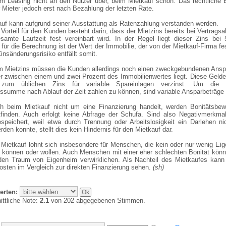
m Leasing nicht an den Nutzer über, beim Mietkauf schon. Das rechtliche 
r Mieter jedoch erst nach Bezahlung der letzten Rate.
auf kann aufgrund seiner Ausstattung als Ratenzahlung verstanden werden.
Vorteil für den Kunden besteht darin, dass der Mietzins bereits bei Vertrags
esamte Laufzeit fest vereinbart wird. In der Regel liegt dieser Zins bei
für die Berechnung ist der Wert der Immobilie, der von der Mietkauf-Firma fes
Zinsänderungsrisiko entfällt somit.
 Mietzins müssen die Kunden allerdings noch einen zweckgebundenen Anspa
der zwischen einem und zwei Prozent des Immobilienwertes liegt. Diese Geld
h zum üblichen Zins für variable Spareinlagen verzinst. Um die 
nssumme nach Ablauf der Zeit zahlen zu können, sind variable Ansparbeträge
h beim Mietkauf nicht um eine Finanzierung handelt, werden Bonitätsbew
ttfinden. Auch erfolgt keine Abfrage der Schufa. Sind also Negativmerkma
speichert, weil etwa durch Trennung oder Arbeitslosigkeit ein Darlehen n
rden konnte, stellt dies kein Hindernis für den Mietkauf dar.
 Mietkauf lohnt sich insbesondere für Menschen, die kein oder nur wenig Eig
n können oder wollen. Auch Menschen mit einer eher schlechten Bonität kön
den Traum von Eigenheim verwirklichen. Als Nachteil des Mietkaufes kann
osten im Vergleich zur direkten Finanzierung sehen.
(sh)
erten:
ittliche Note:
2.1
von 202 abgegebenen Stimmen.