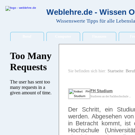
Weblehre.de - Wissen O
Wissenswerte Tipps für alle Lebensl
Beruf
Computer
Finanzen
Fre
Sie befinden sich hier:
Startseite
:
Beru
FH Studium
Studieren an der Fachhochschule ...
Der Schritt, ein Studi
werden. Abgesehen von 
in Betracht kommt, ist
Hochschule (Universit