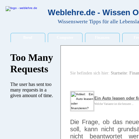
Weblehre.de - Wissen O
Wissenswerte Tipps für alle Lebensl
Beruf
Computer
Finanzen
Fre
Sie befinden sich hier:
Startseite
:
Fina
Ein Auto leasen oder f
Welche Variante ist die bessere ...
Die Frage, ob das neue 
soll, kann nicht grunds
nicht beantwortet w