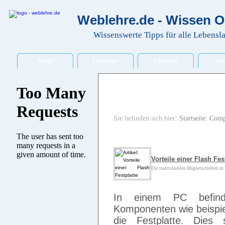
Weblehre.de - Wissen O
Wissenswerte Tipps für alle Lebensl
Beruf
Computer
Finanzen
Fre
Sie befinden sich hier:
Startseite
:
Comp
Vorteile einer Flash Fes
Die traditionellen Magnetscheiben in F
In einem PC befind
Komponenten wie beispi
die Festplatte. Dies