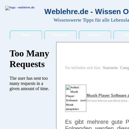
Weblehre.de - Wissen O
Wissenswerte Tipps für alle Lebensl
Beruf
Computer
Finanzen
Fre
Sie befinden sich hier:
Startseite
:
Comp
Musik Player Software
Die beste Software zum Musik hören ..
Es gibt mehrere gute 
Folgenden werden dies