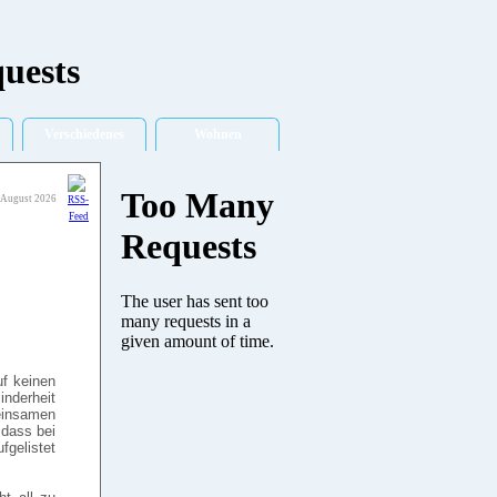
Verschiedenes
Wohnen
 August 2026
uf keinen
inderheit
meinsamen
 dass bei
gelistet