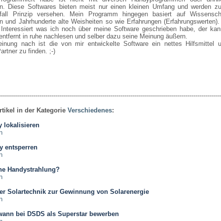
en. Diese Softwares bieten meist nur einen kleinen Umfang und werden z
all Prinzip versehen. Mein Programm hingegen basiert auf Wissenscha
n und Jahrhunderte alte Weisheiten so wie Erfahrungen (Erfahrungswerten).
Interessiert was ich noch über meine Software geschrieben habe, der kan
entfernt in ruhe nachlesen und selber dazu seine Meinung äußern.
inung nach ist die von mir entwickelte Software ein nettes Hilfsmittel 
artner zu finden. ;-)
----------------------------------------------------------------------------------------------------------------
rtikel in der Kategorie
Verschiedenes
:
 lokalisieren
n
y entsperren
n
che Handystrahlung?
n
er Solartechnik zur Gewinnung von Solarenergie
n
wann bei DSDS als Superstar bewerben