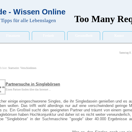
e - Wissen Online
Tipps für alle Lebenslagen
Finanzen
Freizeit
Gesundheit
Kunst
Samstag 8.
ch hier:
Startseite
:
Verschiedenes
Partnersuche in Singlebörsen
Einen Partner finden über das Internet ...
cher einige eingeschworene Singles, die ihr Singledasein genießen und es a
ben wollen. Das trifft wohl allerdings nur auf eine verschwindend geringe M
es zu. Ein Großteil sucht den geeigneten Partner und träumt von einem ge
glebörsen haben Hochkonjunktur und daher ist es nicht weiter verwunderlich,
be "Singlebörse“ in der Suchmaschine "google“ über 40.000 Ergebnisse auf