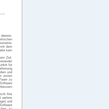
-----
überein.
trischen
iometrie-
e mit dem
hatte kam
ein Ziel.
einander
unkte für
tfernung
udien und
n ersten
Paare zu
Software
erbessern
cht Ihre
t weitere
ogie) und
 Software
ichen zu