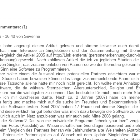
----------------------------------------------------------------------------------------------------------------
Kommentare:
(1)
9 - 16:40 von Severiné
ch habe angeregt diesen Artikel gelesen und stimme teilweise auch damit 
 hat mein Interesse an Singlebörsen und der Zusammenhang mit Biome
ergleich der Artikel 2005 auf http://Link entfernt/ (personenerkennung-durch-b
rkennung) geweckt. Nach zahllosen Artikel die ich zu jeglichen Studien di
 von Singles, das zusammenleben von Paaren so wie der Biometrie gelesen 
n Sinn eine Software zu Programmieren.
are sollte einem die Auswahl eines potenziellen Partners erleichtern war m
e Studien haben beweisen können das lange zusammenlebende Paare sich 
ese Tatsache alleine hatte mir noch nicht gereicht. Ich wollte mehr Anhaltsp
tware, die da währen- Sternzeichen, Altersunterschied, Religion und En
r um nur die wichtigsten zu nennen. Das bedeutete für mich, noch mehr St
ie ich mir durchlesen durfte. Nach ca. 2 Jahren (2007) habe ich meine
n fertig und machte mich auf die suche im Freundes und Bekanntenkreis 
e die Software testen. Seid 2007 haben 17 Paare und diverse Singles die 
nd diese wirklich für gut befunden was mich dazu bewegte die Software zu v
ürlich auch im Netz anzubieten was mir auch seid Mitte 2008 gelang.
die Software? Das von mir entwickelte Programm "check your love" verglei
chen Fotos (Passbild) auf Wissenschaftlichen Grundlagen basierend und zieh
im Vergleich des Partners her ran wie Jahrhunderte alte Weisheiten (Astrol
n. Potenzielle Partner gibt es auf Wunsch mit dem Update Singlebörse. Die
Programmiert habe ist nicht mit diversen Handyprogrammen oder ähnl