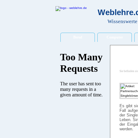
Weblehre.d
Wissenswerte 
Beruf
Computer
Sie befinden si
Es gibt si
Fall aufge
der Singl
Leben. Sin
der Einga
werden.