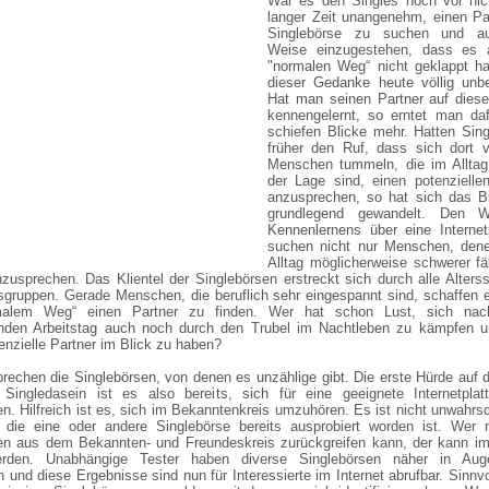
War es den Singles noch vor nich
langer Zeit unangenehm, einen Pa
Singlebörse zu suchen und au
Weise einzugestehen, dass es
"normalen Weg“ nicht geklappt ha
dieser Gedanke heute völlig unbe
Hat man seinen Partner auf die
kennengelernt, so erntet man daf
schiefen Blicke mehr. Hatten Sin
früher den Ruf, dass sich dort v
Menschen tummeln, die im Alltag 
der Lage sind, einen potenzielle
anzusprechen, so hat sich das Bi
grundlegend gewandelt. Den 
Kennenlernens über eine Internet
suchen nicht nur Menschen, den
Alltag möglicherweise schwerer fäl
zusprechen. Das Klientel der Singlebörsen erstreckt sich durch alle Alters
sgruppen. Gerade Menschen, die beruflich sehr eingespannt sind, schaffen
malem Weg“ einen Partner zu finden. Wer hat schon Lust, sich na
nden Arbeitstag auch noch durch den Trubel im Nachtleben zu kämpfen u
nzielle Partner im Blick zu haben?
sprechen die Singlebörsen, von denen es unzählige gibt. Die erste Hürde au
ingledasein ist es also bereits, sich für eine geeignete Internetplat
n. Hilfreich ist es, sich im Bekanntenkreis umzuhören. Es ist nicht unwahrsc
 die eine oder andere Singlebörse bereits ausprobiert worden ist. Wer n
en aus dem Bekannten- und Freundeskreis zurückgreifen kann, der kann im 
erden. Unabhängige Tester haben diverse Singlebörsen näher in Aug
nd diese Ergebnisse sind nun für Interessierte im Internet abrufbar. Sinnvol