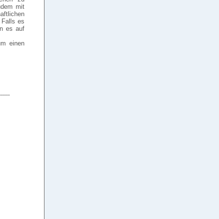
udem mit
ftlichen
 Falls es
n es auf
um einen
-----