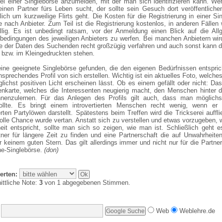
ei einer Singlebörse anzumelden, mit der man sich identifizieren kann. Wer
 einen Partner fürs Leben sucht, der sollte sein Gesuch dort veröffentlich
ich um kurzweilige Flirts geht. Die Kosten für die Registrierung in einer Si
je nach Anbieter. Zum Teil ist die Registrierung kostenlos, in anderen Fällen 
llig. Es ist unbedingt ratsam, vor der Anmeldung einen Blick auf die All
bedingungen des jeweiligen Anbieters zu werfen. Bei manchen Anbietern wir
e der Daten des Suchenden recht großzügig verfahren und auch sonst kann d
- bzw. im Kleingedruckten stehen.
ine geeignete Singlebörse gefunden, die den eigenen Bedürfnissen entsprich
sprechendes Profil von sich erstellen. Wichtig ist ein aktuelles Foto, welches
ichst positiven Licht erscheinen lässt. Ob es einem gefällt oder nicht: Das
tenkarte, welches die Interessenten neugierig macht, den Menschen hinter
nenzulernen. Für das Anlegen des Profils gilt auch, dass man möglichst
ollte. Es bringt einem introvertierten Menschen recht wenig, wenn er 
erten Partylöwen darstellt. Spätestens beim Treffen wird die Trickserei auffl
olle Chance wurde vertan. Anstatt sich zu verstellen und etwas vorzugeben, 
eit entspricht, sollte man sich so zeigen, wie man ist. Schließlich geht 
ner für längere Zeit zu finden und eine Partnerschaft die auf Unwahrheiten
r keinem guten Stern. Das gilt allerdings immer und nicht nur für die Partne
ne-Singlebörse.
(don)
erten:
ittliche Note:
3
von 1 abgegebenen Stimmen.
Web
Weblehre.de