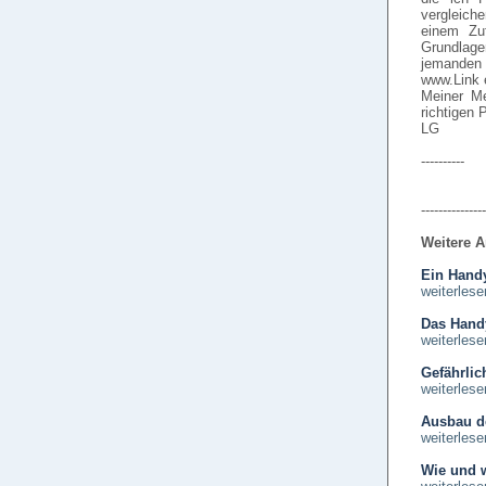
vergleich
einem Zuf
Grundlage
jemanden 
www.Link 
Meiner Me
richtigen P
LG
----------
---------------
Weitere A
Ein Handy
weiterlese
Das Hand
weiterlese
Gefährli
weiterlese
Ausbau d
weiterlese
Wie und 