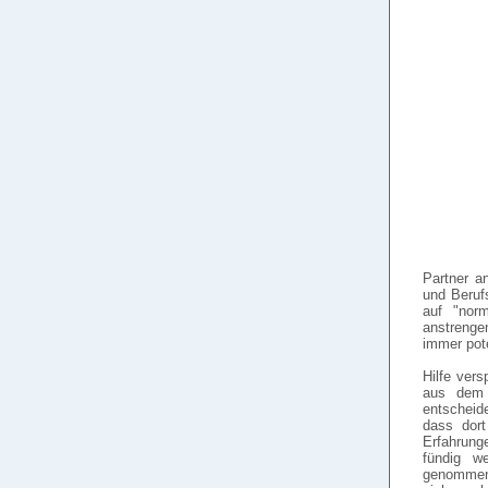
Partner an
und Beruf
auf "nor
anstrenge
immer pote
Hilfe ver
aus dem S
entscheide
dass dort
Erfahrung
fündig w
genommen u