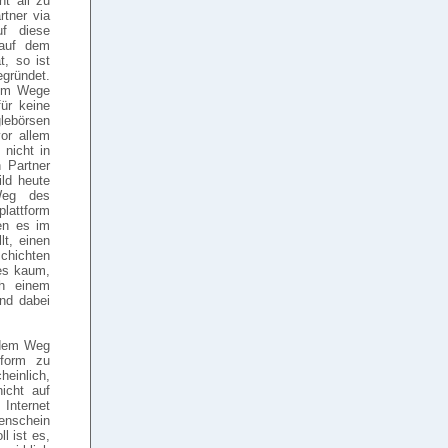
t all zu
rtner via
f diese
 auf dem
t, so ist
gründet.
sem Wege
ür keine
glebörsen
or allem
nicht in
n Partner
ld heute
Weg des
plattform
en es im
lt, einen
schichten
 es kaum,
ch einem
nd dabei
f dem Weg
tform zu
heinlich,
icht auf
Internet
enschein
l ist es,