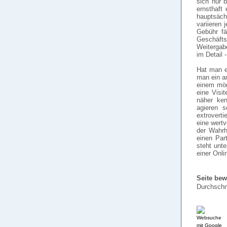
sich nur b
ernsthaft
hauptsächl
variieren 
Gebühr fä
Geschäfts
Weitergab
im Detail 
Hat man e
man ein an
einem mögl
eine Visi
näher ken
agieren s
extroverti
eine wertv
der Wahrh
einen Part
steht unte
einer Onli
Seite bew
Durchschn