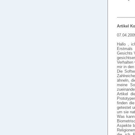
---------------
Artikel 
07.04.200
Hallo , i
Erstmals
Gesichts V
gesichtse
Verhalten
mir in de
Die Softw
Zahlreich
ähneln, di
meine Sof
zueinande
Artikel d
Prototype
finden di
getestet u
um sie nat
Was kann 
Biometris
Aspekte be
Religione
die ich 