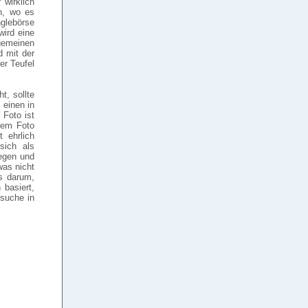
 wirklich
en, wo es
nglebörse
wird eine
gemeinen
d mit der
er Teufel
t, sollte
 einen in
 Foto ist
 dem Foto
 ehrlich
sich als
iegen und
was nicht
es darum,
 basiert,
rsuche in