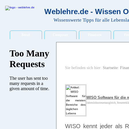
Weblehre.de - Wissen O
Wissenswerte Tipps für alle Lebensl
Beruf
Computer
Finanzen
Fre
Sie befinden sich hier:
Startseite
:
Fina
WISO Software für die 
Jahreslohnsteuerausgleich, Steuererklä
WISO kennt jeder als R