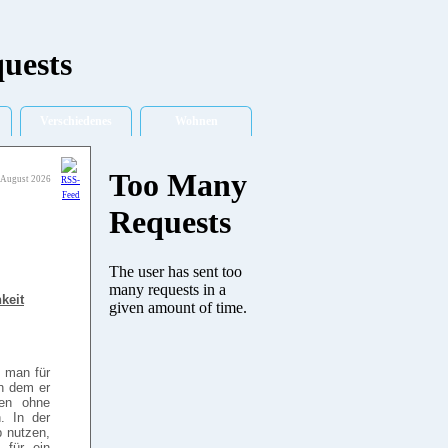
Verschiedenes
Wohnen
 August 2026
keit
s man für
in dem er
nen ohne
. In der
p nutzen,
 für ein