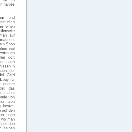
in halbes
om- und
türlich
an einen
tlerweile
 man auf
 machen.
 ein Shop
hne viel
ertrauen
fen dort
ich auch
nissen in
uen, der
iel Geld
Ebay für
r andere
idet das
ren, aber
ende von
normalen
 kostet.
 auf den
an ihnen
n wo man
über den
 seinen