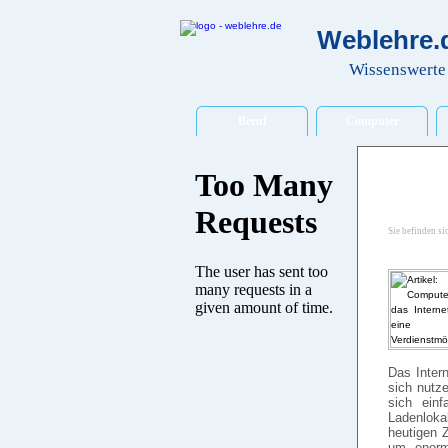
Weblehre.d
Wissenswerte 
Beruf
Computer
Sie befinden si
Das Intern
sich nutze
sich einf
Ladenloka
heutigen Z
um enorm