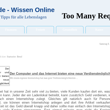
e - Wissen Online
Tipps für alle Lebenslagen
Finanzen
Freizeit
Gesundheit
Kunst
Samstag 8.
ch hier:
Startseite
:
Beruf
Der Computer und das Internet bieten eine neue Verdienstmöglich
Mit einem eigenen Internetshop hat man gute Verdienstmöglichkeiten ...
et hat in unserer Zeit sehr viel zu bieten, viele Kunden kaufen dort ein, wa
n kann. Jeder der ein Ladenlokal betreibt, kann zusätzlich Geld verdienen, 
ach einen Internetshop zulegt. Gleiches gilt natürlich auch für Perso
l, sie können einen Internetshop anlegen und dort ihre Artikel verkaufen
eit ist das Geld überall knapp und daher sollte man einfach den Internetsho
 viele Kosten einzusparen. Erst einmal müsste man nicht die Kosten