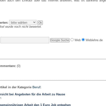
den auch den Einkauf über das Internet anbieten, was oft dankend an
erten:
ikel wurde noch nicht bewertet.
Web
Weblehre.de
----------------------------------------------------------------------------------------------------------------
Kommentare:
(0)
----------------------------------------------------------------------------------------------------------------
rtikel in der Kategorie
Beruf
:
sicht bei Angeboten für die Arbeit zu Hause
n
 gemeinnützigen Arbeit den 1 Euro Job entgehen