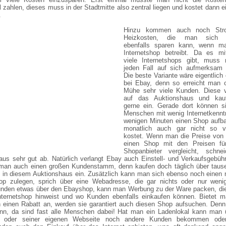
 zahlen, dieses muss in der Stadtmitte also zentral liegen und kostet dann e
.
Hinzu kommen auch noch Str
Heizkosten, die man sich na
ebenfalls sparen kann, wenn m
Internetshop betreibt. Da es mit
viele Internetshops gibt, muss
jeden Fall auf sich aufmerksam
Die beste Variante wäre eigentlich
bei Ebay, denn so erreicht man o
Mühe sehr viele Kunden. Diese v
auf das Auktionshaus und kau
gerne ein. Gerade dort können s
Menschen mit wenig Internetkennt
wenigen Minuten einen Shop aufba
monatlich auch gar nicht so v
kostet. Wenn man die Preise von 
einen Shop mit den Preisen fü
Shopanbieter vergleicht, schne
aus sehr gut ab. Natürlich verlangt Ebay auch Einstell- und Verkaufsgebüh
 man auch einen großen Kundenstamm, denn kaufen doch täglich über taus
in diesem Auktionshaus ein. Zusätzlich kann man sich ebenso noch einen 
hop zulegen, sprich über eine Webadresse, die gar nichts oder nur wenig
nden etwas über den Ebayshop, kann man Werbung zu der Ware packen, die
nternetshop hinweist und wo Kunden ebenfalls einkaufen können. Bietet m
 einen Rabatt an, werden sie garantiert auch diesen Shop aufsuchen. Den
nn, da sind fast alle Menschen dabei! Hat man ein Ladenlokal kann man 
 oder seiner eigenen Webseite noch andere Kunden bekommen oder