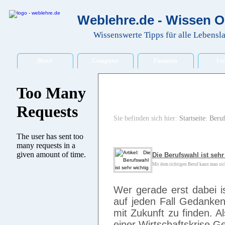
Weblehre.de - Wissen O
Wissenswerte Tipps für alle Lebensl
Beruf
Computer
Finanzen
Fre
Sie befinden sich hier:
Startseite
:
Beru
Die Berufswahl ist sehr
Mit dem richtigen Beruf kann man sich
Wer gerade erst dabei ist
auf jeden Fall Gedanken
mit Zukunft zu finden. 
einer Wirtschaftskrise G