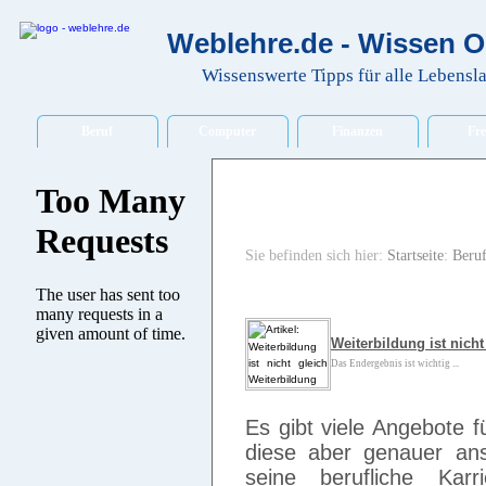
Weblehre.de - Wissen O
Wissenswerte Tipps für alle Lebensl
Beruf
Computer
Finanzen
Fre
Sie befinden sich hier:
Startseite
:
Beru
Weiterbildung ist nich
Das Endergebnis ist wichtig ...
Es gibt viele Angebote 
diese aber genauer an
seine berufliche Ka