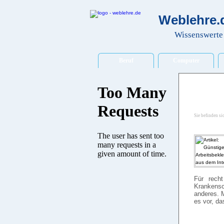
Weblehre.d
Wissenswerte 
Beruf
Computer
Sie befinden si
Für rech
Krankensc
anderes. 
es vor, d