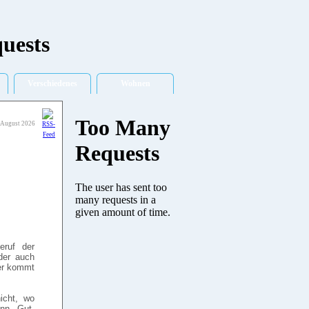
Verschiedenes
Wohnen
 August 2026
eruf der
der auch
er kommt
icht, wo
nn. Gut,