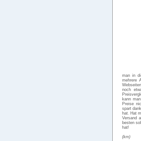
man in di
mehrere A
Webseiten
noch etw
Preisverg
kann man 
Preise ni
spart dank
hat. Hat m
Versand a
besten so
hat!
(km)