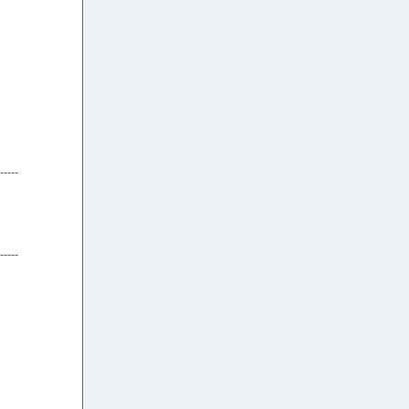
-----
-----