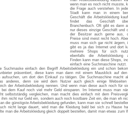
wenn man es noch nicht musste, 
die Frage auch verstehen. In jed
Stadt kann man in einem bes
Geschäft die Arbeitskleidung kau
findet das Geschäft üb
Branchenbuch. Oft gibt es dann a
nur dieses einzige Geschäft und 
der Besitzer auch gerne aus, 
Preise sind meist recht hoch. Abe
muss man sich gar nicht ärgern, 
gibt es ja das Internet und dort
mehrere Shops für sich nutz
ebenfalls die Arbeitskleidung a
Finden kann man diese Shops, i
einfach eine Suchmaschine nutzt. 
e Suchmaske einfach den Begriff Arbeitsbekleidung ein und schon bek
nbieter präsentiert, diese kann man dann mit einem Mausklick auf den
 aufsuchen, um dort den Einkauf zu tätigen. Die Suchmaschine macht a
as anderes, denn sie wird dem Nutzer auch gleich einige Webseiten
leich der Arbeitsbekleidung nennen. Und wenn man diese auch noch für sic
bei dem Kauf noch viel mehr Geld einsparen. Im Internet muss man näm
cht selbstständig vergleichen, man macht dies einfach mit dem Preisvergl
 ihm nicht nur Geld ein, sondern auch noch kostbare Zeit ein, die man eh ni
an die günstigste Arbeitsbekleidung gefunden, kann man sie schnell bestelle
uch nicht lange dauert, wird man die Kleidung bald bei sich zu Hause h
llte man die Arbeitskleidung gleich doppelt bestellen, damit man etwas zum