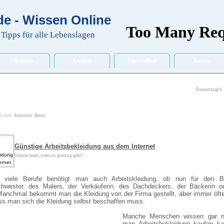
e - Wissen Online
Tipps für alle Lebenslagen
Finanzen
Freizeit
Gesundheit
Kunst
Donnerstag 6.
ch hier:
Startseite
:
Beruf
Günstige Arbeitsbekleidung aus dem Internet
Warum teuer, wenn es günstig geht? ...
t viele Berufe benötigt man auch Arbeitskleidung, ob nun für den B
hwester, des Malers, der Verkäuferin, des Dachdeckers, der Bäckerin o
Manchmal bekommt man die Kleidung von der Firma gestellt, aber immer öft
ass man sich die Kleidung selbst beschaffen muss.
Manche Menschen wissen gar n
man Arbeitsbekleidung kaufen ka