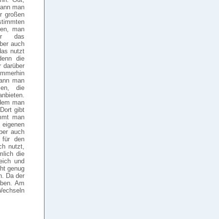
kann man
er großen
timmten
fen, man
er das
ber auch
das nutzt
denn die
r darüber
immerhin
 kann man
en, die
nbieten.
ndem man
Dort gibt
ommt man
 eigenen
ber auch
 für den
h nutzt,
lich die
eich und
cht genug
n. Da der
aben. Am
 Wechseln