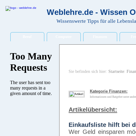
Weblehre.de - Wissen O
Wissenswerte Tipps für alle Lebensl
Beruf
Computer
Finanzen
Fre
Sie befinden sich hier:
Startseite
:
Fina
Kategorie Finanzen:
Informationen und Ratgeber unter ander
Artikelübersicht:
Einkaufsliste hilft bei
Wer Geld einsparen möc