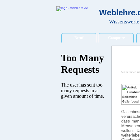
Weblehre.d
Wissenswerte 
Beruf
Computer
Sie befinden si
Gallenbes
verursache
dass man 
Menschen 
wollen. 
weiterleb
Oberbauch