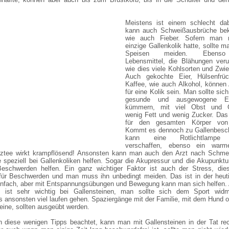
Meistens ist einem schlecht da
kann auch Schweißausbrüche b
wie auch Fieber. Sofern man 
einzige Gallenkolik hatte, sollte ma
Speisen meiden. Ebens
Lebensmittel, die Blähungen veru
wie dies viele Kohlsorten und Zwie
Auch gekochte Eier, Hülsenfrü
Kaffee, wie auch Alkohol, können
für eine Kolik sein. Man sollte sic
gesunde und ausgewogene Er
kümmern, mit viel Obst und 
wenig Fett und wenig Zucker. Das
für den gesamten Körper von 
Kommt es dennoch zu Gallenbesc
kann eine Rotlichtlampe 
verschaffen, ebenso ein warm
nztee wirkt krampflösend! Ansonsten kann man auch den Arzt nach Schmer
e speziell bei Gallenkoliken helfen. Sogar die Akupressur und die Akupunkt
eschwerden helfen. Ein ganz wichtiger Faktor ist auch der Stress, dies
 für Beschwerden und man muss ihn unbedingt meiden. Das ist in der heuti
einfach, aber mit Entspannungsübungen und Bewegung kann man sich helfen.
 ist sehr wichtig bei Gallensteinen, man sollte sich dem Sport wid
s ansonsten viel laufen gehen. Spaziergänge mit der Familie, mit dem Hund 
leine, sollten ausgeübt werden.
diese wenigen Tipps beachtet, kann man mit Gallensteinen in der Tat rec