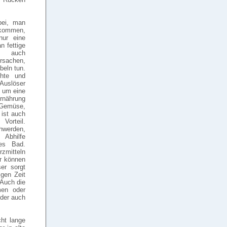
bei, man
ekommen,
nur eine
n fettige
o auch
rsachen,
beln tun.
chte und
 Auslöser
h um eine
nährung
Gemüse,
 ist auch
Vorteil.
hwerden,
Abhilfe
es Bad.
zmitteln
ur können
er sorgt
gen Zeit
 Auch die
men oder
oder auch
ht lange