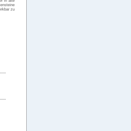
r in alte
ensteine
erkbar zu
-----
-----