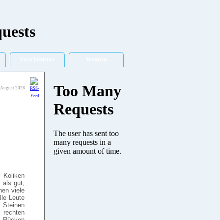
Verschiedenes
Wohnen
 August 2026
 Koliken
 als gut,
nen viele
lle Leute
 Steinen
 rechten
n Rücken