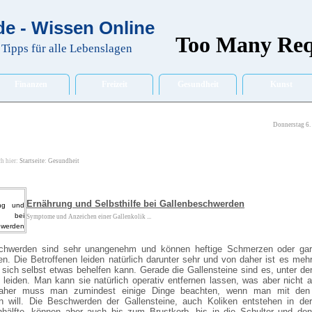
e - Wissen Online
Tipps für alle Lebenslagen
Finanzen
Freizeit
Gesundheit
Kunst
Donnerstag 6.
ch hier:
Startseite
:
Gesundheit
Ernährung und Selbsthilfe bei Gallenbeschwerden
Symptome und Anzeichen einer Gallenkolik ...
chwerden sind sehr unangenehm und können heftige Schmerzen oder gar
n. Die Betroffenen leiden natürlich darunter sehr und von daher ist es mehr
sich selbst etwas behelfen kann. Gerade die Gallensteine sind es, unter de
leiden. Man kann sie natürlich operativ entfernen lassen, was aber nicht a
Daher muss man zumindest einige Dinge beachten, wenn man mit den
en will. Die Beschwerden der Gallensteine, auch Koliken entstehen in der
hälfte, können aber auch bis zum Brustkorb, bis in die Schulter und de