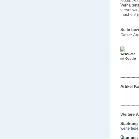
leben. Abe
Verhalte
verschwin
machen!
(
Seite bew
Dieser Art
---------------
Artikel 
---------------
Weitere A
Stärkung
weiterlese
Übungen 