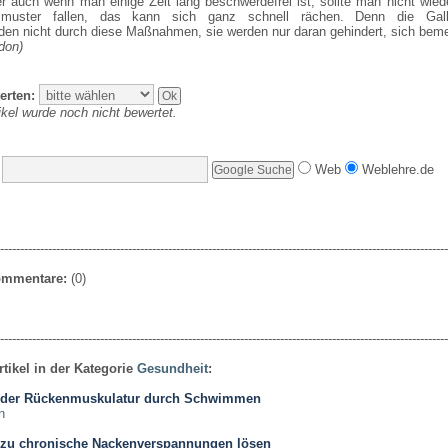
r auch wenn man einige Zeit lang beschwerdefrei ist, sollte man nicht wiede
nsmuster fallen, das kann sich ganz schnell rächen. Denn die Gall
den nicht durch diese Maßnahmen, sie werden nur daran gehindert, sich bem
don)
erten:
ikel wurde noch nicht bewertet.
Web
Weblehre.de
----------------------------------------------------------------------------------------------------------------
Kommentare:
(0)
----------------------------------------------------------------------------------------------------------------
rtikel in der Kategorie
Gesundheit
:
 der Rückenmuskulatur durch Schwimmen
n
zu chronische Nackenverspannungen lösen