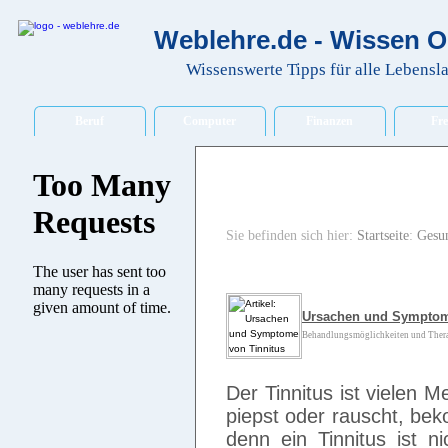
Weblehre.de - Wissen O
Wissenswerte Tipps für alle Lebensl
Beruf
Computer
Finanzen
Fre
Sie befinden sich hier:
Startseite
:
Gesu
Ursachen und Symptom
Behandlungsmöglichkeiten und Therapi
Der Tinnitus ist vielen
piepst oder rauscht, be
denn ein Tinnitus ist n