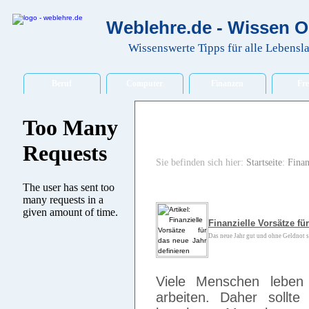
Weblehre.de - Wissen O
Wissenswerte Tipps für alle Lebensl
Beruf
Computer
Finanzen
Fre
Sie befinden sich hier:
Startseite
:
Fina
Finanzielle Vorsätze fü
Das neue Jahr gut und ohne Geldnot sta
Viele Menschen leben
arbeiten. Daher soll