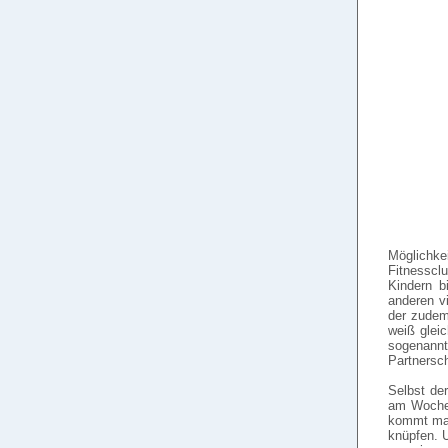
Möglichke
Fitnesscl
Kindern b
anderen vi
der zudem
weiß glei
sogenannt
Partnersch
Selbst der
am Wochen
kommt man
knüpfen. 