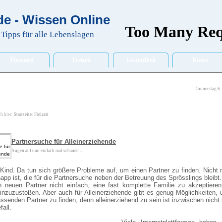
e - Wissen Online
Tipps für alle Lebenslagen
Finanzen
Freizeit
Gesundheit
Kunst
Donnerstag 6.
ch hier:
Startseite
:
Freizeit
Partnersuche für Alleinerziehende
Augen auf und einfach mal schauen ...
 Kind. Da tun sich größere Probleme auf, um einen Partner zu finden. Nicht 
napp ist, die für die Partnersuche neben der Betreuung des Sprösslings bleibt.
n neuen Partner nicht einfach, eine fast komplette Familie zu akzeptiere
inzuzustoßen. Aber auch für Alleinerziehende gibt es genug Möglichkeiten,
assenden Partner zu finden, denn alleinerziehend zu sein ist inzwischen nicht
all.