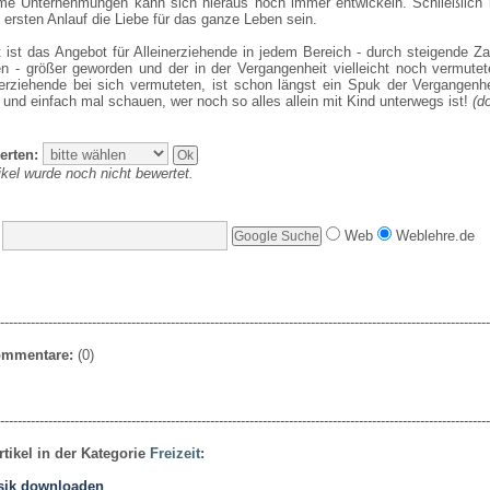
e Unternehmungen kann sich hieraus noch immer entwickeln. Schließlich
m ersten Anlauf die Liebe für das ganze Leben sein.
 ist das Angebot für Alleinerziehende in jedem Bereich - durch steigende Z
n - größer geworden und der in der Vergangenheit vielleicht noch vermute
nerziehende bei sich vermuteten, ist schon längst ein Spuk der Vergangenhe
und einfach mal schauen, wer noch so alles allein mit Kind unterwegs ist!
(d
erten:
ikel wurde noch nicht bewertet.
Web
Weblehre.de
----------------------------------------------------------------------------------------------------------------
Kommentare:
(0)
----------------------------------------------------------------------------------------------------------------
rtikel in der Kategorie
Freizeit
:
sik downloaden