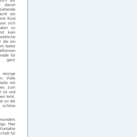
sich auf
ne davon
rziehende
icht ein
mit Kind
ssen sich
Daten so
and kein
irkliche
r die ein
em bietet
attformen
rade für
ht ganz
 einzige
en. Viele
teile mit
gen, zum
t ist und
en lernt,
at so die
e schöne
Besonders
egs. Hier
 Kontakte
chaft für