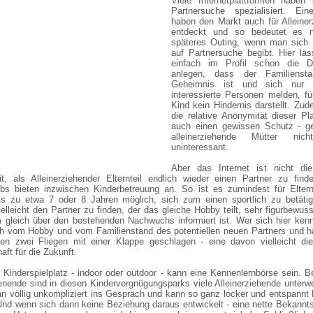
Viele Internetplattformen haben 
Partnersuche spezialisiert. Ei
haben den Markt auch für Alleine
entdeckt und so bedeutet es n
späteres Outing, wenn man sich 
auf Partnersuche begibt. Hier la
einfach im Profil schon die 
anlegen, dass der Familienst
Geheimnis ist und sich nur w
interessierte Personen melden, fü
Kind kein Hindernis darstellt. Zud
die relative Anonymität dieser Pl
auch einen gewissen Schutz - ge
alleinerziehende Mütter nic
uninteressant.
Aber das Internet ist nicht die
it, als Alleinerziehender Elternteil endlich wieder einen Partner zu find
ubs bieten inzwischen Kinderbetreuung an. So ist es zumindest für Eltern
is zu etwa 7 oder 8 Jahren möglich, sich zum einen sportlich zu betäti
elleicht den Partner zu finden, der das gleiche Hobby teilt, sehr figurbewuss
 gleich über den bestehenden Nachwuchs informiert ist. Wer sich hier kenn
ch vom Hobby und vom Familienstand des potentiellen neuen Partners und h
en zwei Fliegen mit einer Klappe geschlagen - eine davon vielleicht di
aft für die Zukunft.
 Kinderspielplatz - indoor oder outdoor - kann eine Kennenlernbörse sein. 
ende sind in diesen Kindervergnügungsparks viele Alleinerziehende unterw
 völlig unkompliziert ins Gespräch und kann so ganz locker und entspannt
Und wenn sich dann keine Beziehung daraus entwickelt - eine nette Bekannts