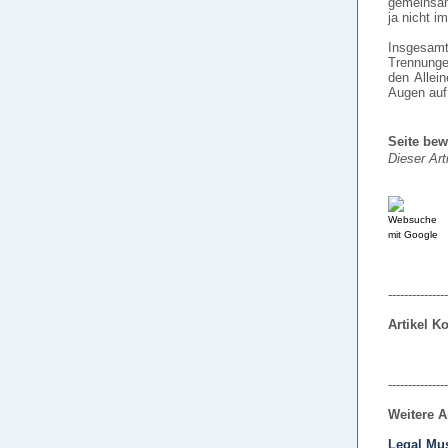
gemeinsam
ja nicht i
Insgesamt
Trennunge
den Allei
Augen auf 
Seite bew
Dieser Art
---------------
Artikel 
---------------
Weitere A
Legal Mu