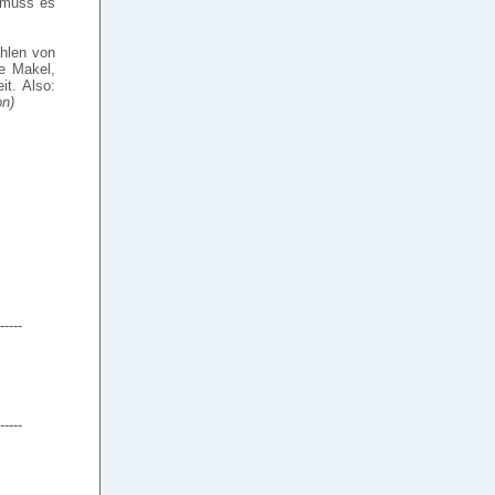
 muss es
ahlen von
te Makel,
it. Also:
on)
-----
-----