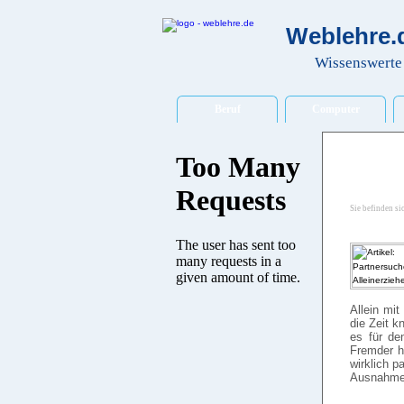
Weblehre.d
Wissenswerte 
Beruf
Computer
Sie befinden si
Allein mit
die Zeit k
es für de
Fremder h
wirklich p
Ausnahmef