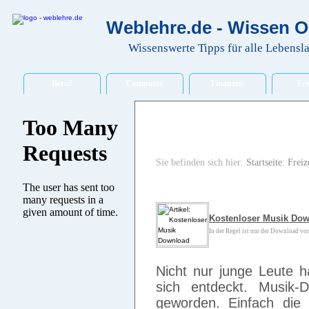
Weblehre.de - Wissen O
Wissenswerte Tipps für alle Lebensl
Beruf
Computer
Finanzen
Fre
Sie befinden sich hier:
Startseite
:
Freiz
Kostenloser Musik Do
In der Regel ist nur der Download von 
Nicht nur junge Leute 
sich entdeckt. Musik-D
geworden. Einfach die 