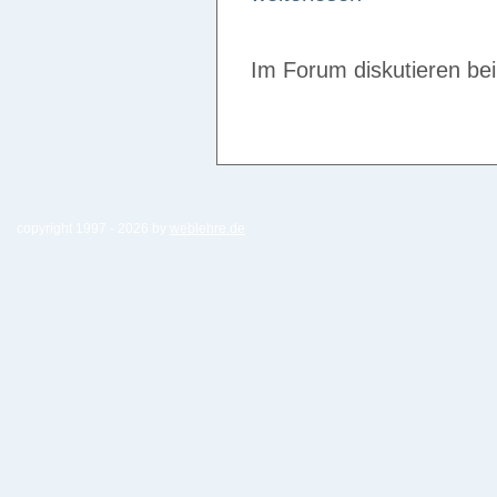
Im Forum diskutieren be
copyright 1997 -
2026 by
weblehre.de