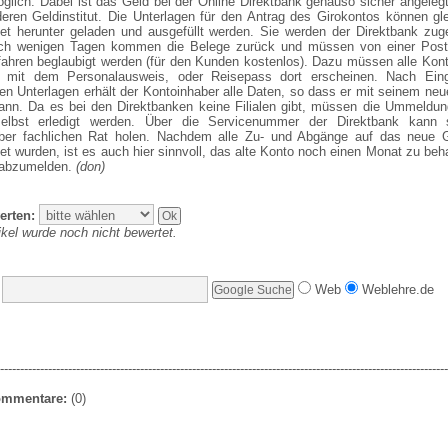
glich. Dabei ist das Geld bei der Online Direktbank genauso sicher angelegt
eren Geldinstitut. Die Unterlagen für den Antrag des Girokontos können gl
net herunter geladen und ausgefüllt werden. Sie werden der Direktbank zug
h wenigen Tagen kommen die Belege zurück und müssen von einer Postfi
rfahren beglaubigt werden (für den Kunden kostenlos). Dazu müssen alle Kon
h mit dem Personalausweis, oder Reisepass dort erscheinen. Nach Ein
en Unterlagen erhält der Kontoinhaber alle Daten, so dass er mit seinem ne
kann. Da es bei den Direktbanken keine Filialen gibt, müssen die Ummeldu
elbst erledigt werden. Über die Servicenummer der Direktbank kann 
ber fachlichen Rat holen. Nachdem alle Zu- und Abgänge auf das neue G
 wurden, ist es auch hier sinnvoll, das alte Konto noch einen Monat zu beh
 abzumelden.
(don)
erten:
ikel wurde noch nicht bewertet.
Web
Weblehre.de
----------------------------------------------------------------------------------------------------------------
Kommentare:
(0)