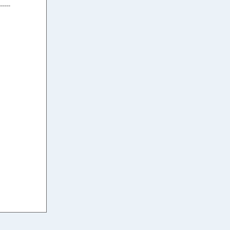
-----