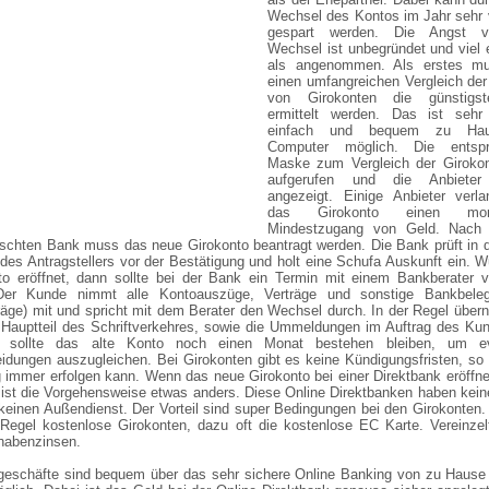
Wechsel des Kontos im Jahr sehr 
gespart werden. Die Angst 
Wechsel ist unbegründet und viel 
als angenommen. Als erstes m
einen umfangreichen Vergleich der
von Girokonten die günstigs
ermittelt werden. Das ist sehr 
einfach und bequem zu Ha
Computer möglich. Die entspr
Maske zum Vergleich der Girokon
aufgerufen und die Anbieter
angezeigt. Einige Anbieter verla
das Girokonto einen mona
Mindestzugang von Geld. Nach
schten Bank muss das neue Girokonto beantragt werden. Die Bank prüft in 
des Antragstellers vor der Bestätigung und holt eine Schufa Auskunft ein. 
o eröffnet, dann sollte bei der Bank ein Termin mit einem Bankberater ve
Der Kunde nimmt alle Kontoauszüge, Verträge und sonstige Bankbele
räge) mit und spricht mit dem Berater den Wechsel durch. In der Regel über
Hauptteil des Schriftverkehres, sowie die Ummeldungen im Auftrag des Kun
it sollte das alte Konto noch einen Monat bestehen bleiben, um ev
idungen auszugleichen. Bei Girokonten gibt es keine Kündigungsfristen, so
 immer erfolgen kann. Wenn das neue Girokonto bei einer Direktbank eröffn
 ist die Vorgehensweise etwas anders. Diese Online Direktbanken haben keine
einen Außendienst. Der Vorteil sind super Bedingungen bei den Girokonten. 
 Regel kostenlose Girokonten, dazu oft die kostenlose EC Karte. Vereinzel
habenzinsen.
geschäfte sind bequem über das sehr sichere Online Banking von zu Hause