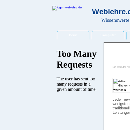
Weblehre.d
Wissenswerte 
Beruf
Computer
Sie befinden si
Jeder erw
wenigsten
tradition
Leistungen