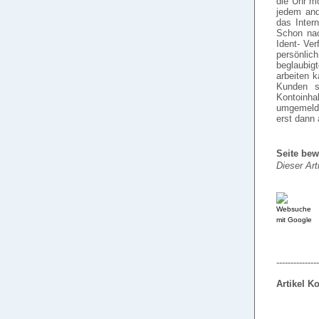
die Uhr mö
jedem and
das Inter
Schon nac
Ident- Ve
persönlic
beglaubigt
arbeiten 
Kunden s
Kontoinha
umgemeldet
erst dann
Seite bew
Dieser Art
---------------
Artikel 