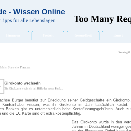
e - Wissen Online
Tipps für alle Lebenslagen
Finanzen
Freizeit
Gesundheit
Kunst
Samstag 8.
ch hier:
Startseite
:
Finanzen
Girokonto wechseln
Ein Girokonto wechseln mit Hilfe der neuen Bank ...
achse Bürger benötigt zur Erledigung seiner Geldgeschäfte ein Girokonto.
 Kontoinhaber wissen, was ihr Girokonto im Jahr tatsächlich kostet.
ellen Banken gibt es unterschiedlich hohe Kontoführungsgebühren. Auch zu
 und die EC Karte sind oft extra kostenpflichtig.
Das Girokonto wurde in den ver
Jahren in Deutschland weniger ge
als der Ehepartner. Dabei kann du