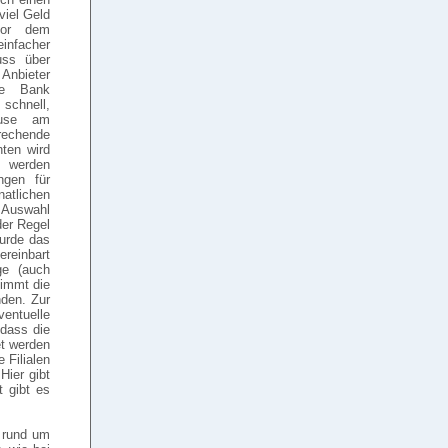
viel Geld
vor dem
einfacher
uss über
 Anbieter
te Bank
schnell,
use am
echende
ten wird
 werden
ngen für
tlichen
 Auswahl
der Regel
Wurde das
reinbart
ge (auch
nimmt die
den. Zur
entuelle
 dass die
et werden
 Filialen
Hier gibt
t gibt es
 rund um