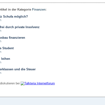
----------------------------------------------------------------------------------------------------------------
rtikel in der Kategorie
Finanzen
:
otz Schufa möglich?
n
rei durch private Insolvenz
n
usbau finanzieren
n
s Student
n
 leihen
n
rklassen und die Steuer
n
diskutieren bei