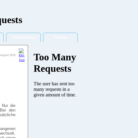
Verschiedenes
Wohnen
 August 2026
 Nur die
 Bei den
sätzliche
gangenen
wechselt,
rch einen