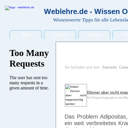
Weblehre.de - Wissen O
Wissenswerte Tipps für alle Lebensl
Beruf
Computer
Finanzen
Fre
Sie befinden sich hier:
Startseite
:
Gesu
Dünner aber nicht mag
Für Übergewichtige gibt es viele Mög
Das Problem Adipositas, a
ein weit verbreitetes Kr