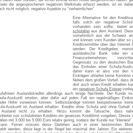
owie die angesprochenen negativen Merkmale erfasst werden, ist es daher
ch nicht möglich, negative Aspekte zu "verheimlichen".
Eine Alternative für den Kredits
falls solch ein negativer Schufa
vorhanden sein sollte, bietet 
schufafrei
aus dem Ausland. Dies
vornehmlich aus der Schweiz an
und können vom Kunden über so 
Kreditvermittler über das Internet 
werden. Der Kreditgeber, meist
ausländische Bank oder ein s
Finanzunternehmen, verzic
Gegensatz zu den deutschen Ba
das Einholen einer Schufa-Ausku
daher kann er also von den n
Einträgen ohnehin keine Kenntnis 
Neben dem großen Vorteil, dass d
dort auch einen Kredit erhalten k
ein
negativer Schufa Eintrag
vorlie
ufafreien Auslandskredite allerdings auch einige Nachteile. Der Kunde m
ufa-Auskunft erteilen, aber dafür auf jeden Fall ein regelmäßiges Eink
nder Höhe vorweisen können. Selbstständige können beispielsweise keine
fa-Auskunft im Ausland erhalten. Kredite ohne Schufa und ohne Gehalt s
Ausland nicht zu erhalten. Hinzu kommt die Tatsache, dass nahe
bieter von schufafreien Krediten ein gewisses Kreditlimit vorgeben. Dieses i
llen mit 3.000 bis 5.000 Euro relativ gering, sodass der Kunde nur "kleinere"
 kann. Ferner müssen diese Darlehen auch in einer bestimmten Mind
hlt werden, diese liegt in der Regel bei maximal drei Jahren. Ein weiterer