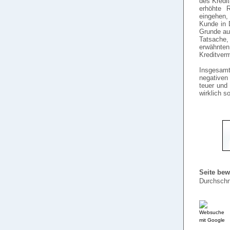
des Kredi
erhöhte R
eingehen,
Kunde in 
Grunde au
Tatsache,
erwähnten 
Kreditverm
Insgesamt
negativen
teuer und 
wirklich s
Seite bew
Durchschn