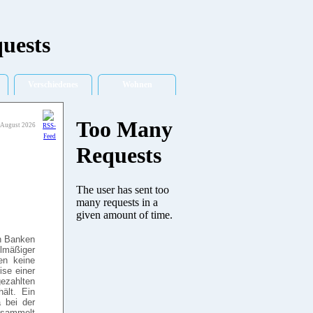
Verschiedenes
Wohnen
. August 2026
en Banken
elmäßiger
en keine
ise einer
ezahlten
ält. Ein
a bei der
esammelt