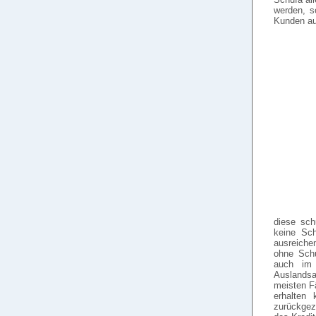
werden, s
Kunden au
diese sch
keine Sch
ausreiche
ohne Schu
auch im 
Auslandsan
meisten Fä
erhalten
zurückgeza