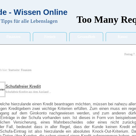
e - Wissen Online
Tipps für alle Lebenslagen
Finanzen
Freizeit
Gesundheit
Kunst
Freitag 7
ch hier:
Startseite
:
Finanzen
Schufafreier Kredit
Schufafreie Kredite aus dem Ausland ...
elche hierzulande einen Kredit beantragen möchten, müssen bei nahezu all
igen Kreditgebern zwei wichtige Kriterien erfüllen. Zum einen muss ein reg
ingang auf dem Girokonto nachgewiesen werden, und zum anderen dürf
 Einträge in der Schufa vorhanden sein. Ist dieses in Form von beispielswe
tlichen Versicherung, eines Mahnbescheides oder eines nicht zurückg
der Fall, bedeutet dass in aller Regel, dass der Kunde keinen Kredit erh
 Schufa-Eintrag ist also hierzulande ein absolutes Knock-Out-Kriterium. D
le Daten über Kunden, die schon einmal einen Kredit aufgenommen haben, g