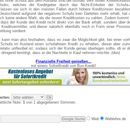
tes ohne Schufa aus dem Ausland sind die oftmals sehr hohen Kreditkonditi
isiko, welches die Kreditgeber durch das Nicht-Einholen der Schufa-
 lassen sie sich in den meisten Fällen durch höhere Kreditzinsen bezahle
Deutschland aufgrund der negativen Schufa kein Darlehen mehr erhält, hat 
ch keine andere Wahl, als die teuren Kreditkosten zu zahlen. Zudem kommt
 dass der Kunde den Kredit nicht direkt von der Bank erhält, sondern über 
Kreditvermittler, und dieser natürlich ebenfalls noch in Form einer Provisi
ittlung verdient.
 kann man also festhalten, dass es zwar die Möglichkeit gibt, bei einer vo
 Schufa im Ausland einen schufafreien Kredit zu erhalten, dieser aber zum
relativ unflexibel ist, sodass sich der Kunde genau überlegen sollte, ob er d
o dringend benötigt, dass er die Nachteile in Kauf nehmen möchte.
(don)
Finanzielle Freiheit genießen...
mit einem SofortKredit von Bon-Kredit!
erten:
ittliche Note:
1
von 1 abgegebenen Stimmen.
Web
Weblehre.de