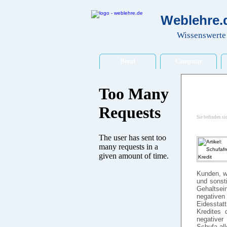
Weblehre.d
Wissenswerte 
Beruf
Computer
Sie befinden si
Kunden, w
und sonst
Gehaltse
negativen
Eidesstat
Kredites 
negativer
Schufa al