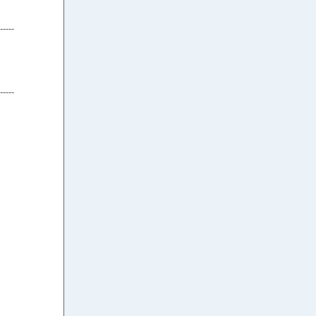
-----
-----