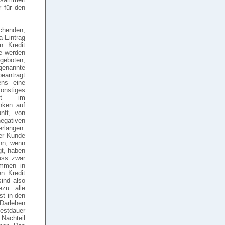
 für den
uchenden,
-Eintrag
ein
Kredit
e werden
geboten,
genannte
beantragt
ens eine
onstiges
htet im
nken auf
nft, von
egativen
erlangen.
er Kunde
ann, wenn
gt, haben
uss zwar
ommen in
n Kredit
ind also
zu alle
st in den
 Darlehen
estdauer
 Nachteil