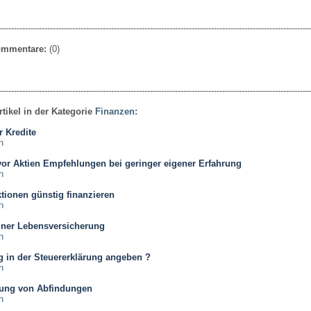
----------------------------------------------------------------------------------------------------------------
Kommentare:
(0)
----------------------------------------------------------------------------------------------------------------
rtikel in der Kategorie
Finanzen
:
 Kredite
n
vor Aktien Empfehlungen bei geringer eigener Erfahrung
n
tionen günstig finanzieren
n
iner Lebensversicherung
n
 in der Steuererklärung angeben ?
n
rung von Abfindungen
n