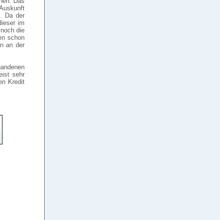
onen. Das
Auskunft
n. Da der
dieser im
 noch die
den schon
on an der
rhandenen
eist sehr
en Kredit