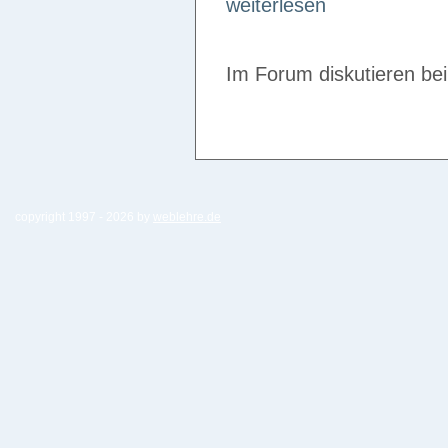
weiterlesen
Im Forum diskutieren be
copyright 1997 -
2026 by
weblehre.de