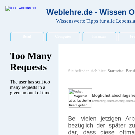
Weblehre.de - Wissen O
Wissenswerte Tipps für alle Lebensl
Beruf
Computer
Finanzen
Fre
Sie befinden sich hier:
Startseite
:
Beru
Möglichst abschlagsfre
Berechnung Rentenabschlag Rentenab
Bei vielen jetzigen Arb
bezüglich der später z
dar, dass diese oftma