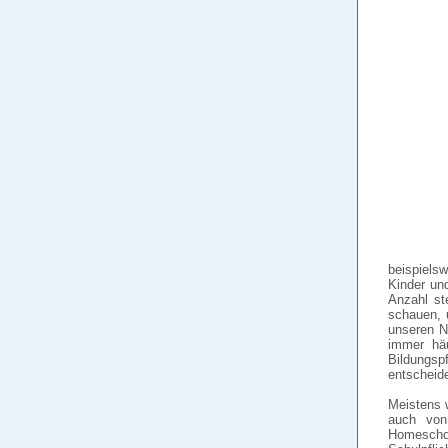
beispiels
Kinder un
Anzahl st
schauen, 
unseren N
immer häu
Bildungspf
entscheide
Meistens 
auch von
Homescho