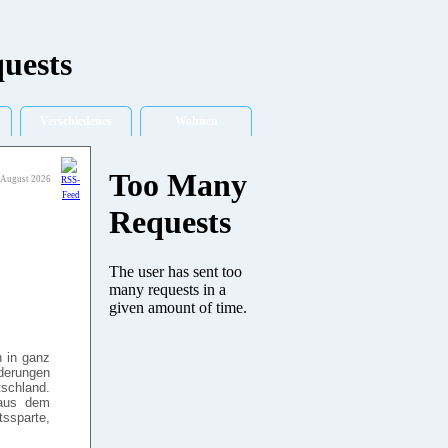
Verschiedenes
Wohnen
. August 2026
h in ganz
nderungen
tschland.
 aus dem
ssparte,