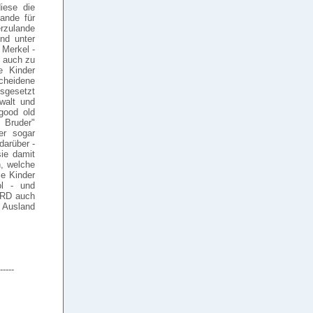
iese die
ande für
erzulande
nd unter
 Merkel -
h auch zu
e Kinder
scheidene
usgesetzt
walt und
"good old
 Bruder"
er sogar
darüber -
ie damit
n, welche
ie Kinder
ol - und
BRD auch
Ausland
-----