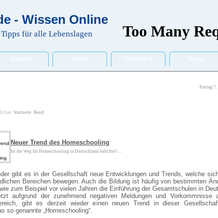
e - Wissen Online
Tipps für alle Lebenslagen
Finanzen
Freizeit
Gesundheit
Kunst
Freitag 7
ch hier:
Startseite
:
Beruf
Neuer Trend des Homeschooling
Ist der Weg für Homeschooling in Deutschland bald frei? ...
der gibt es in der Gesellschaft neue Entwicklungen und Trends, welche sic
edlichen Bereichen bewegen. Auch die Bildung ist häufig von bestimmten Ä
 wie zum Beispiel vor vielen Jahren die Einführung der Gesamtschulen in Deu
letzt aufgrund der zunehmend negativen Meldungen und Vorkommnisse
ereich, gibt es derzeit wieder einen neuen Trend in dieser Gesellschaft
as so genannte „Homeschooling“.