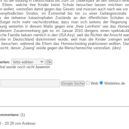
ht ist die Bildung in Deutschland bis zum 18. Lebensjahr an den Besuch ein
 Eltern, welche ihre Kinder keine Schule besuchen lassen möchten un
ten wollen, verstoßen damit gegen das Gesetz und müssen auch nach wie vor 
empfindlichen Strafen, im Extremfall bis hin zu einer Gefängnisstrafe 
s der teilweise katastrophalen Zustände an den öffentlichen Schulen is
 Bürger nicht mehr nachvollziehbar, dass man sich seitens der Regierung 
ung weiterhin in diesem Maße gegen eine „freie Lernform“ wie das Homes
 diesem Zusammenhang gab es im Januar 2010 übrigens einen spektakulär
che Familie bekam nämlich in den USA Asyl, weil die Richter der Ansicht wa
ilie in Deutschland diskriminiert wurde, weil man die Kinder zwingen wol
 besuchen, während die Eltern das Homeschooling praktizieren wollten. Da
nsicht, dieser „Zwang“ würde gegen die Menschenrechte verstoßen.
(don)
erten:
ikel wurde noch nicht bewertet.
Web
Weblehre.de
----------------------------------------------------------------------------------------------------------------
Kommentare:
(1)
0 - 20:28 von Andreas