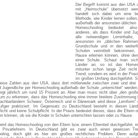
Der Begriff kommt aus den USA 
mit „Heimschule“ übersetzt we
handelt sich dabei um eine b
Methode, wie Kinder lernen sollen
außerhalb der ansonsten üblichen
Homeschooling bedeutet also
anderes, als dass Kinder und Jug
alle notwendigen Lerninhalte,
ansonsten im „üblichen Rahmen
Grundschule und in den weiterf
Schulen vermittelt bekommen,
Hause erlernen können, ohne de
einer Schule. Schaut man sic
Länder an, so ist das Homesc
mitunter schon lange Zeit nicht
Trend, sondern es wird in der Praxi
im großen Umfang durchgeführt. S
weise Zahlen aus den USA, dass dort mittlerweile zwischen zwei und drei 
d Jugendliche per Homeschooling außerhalb der Schule „unterrichtet“ werden
eigt jährlich um rund 15 Prozent an. Aber man muss nicht über „den große
um zu erkennen, dass das Homeschooling eine immer breitere Zustimmung fi
achbarländern Schweiz, Österreich und in Dänemark wird diese „Lernform“ 
figer praktiziert. Im Gegensatz zu Deutschland besteht in diesen Länd
licht und keine Schulpflicht. In der Praxis bedeutet dieses, dass die Eltern rel
n können, ob sie die Kinder in Schulen unterrichten lassen oder zu Hause.
wird das Homeschooling von den Eltern bzw. einem Elternteil durchgeführt,
 Privatlehrern. In Deutschland gibt es zwar auch einen gewissen T
oling, doch gibt es hier ein großes rechtliches Problem. Denn aufg