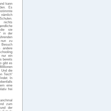
und kann
rden. Es
estimmte
, nämlich
 Schulen.
 nichts
endliche
 die sie
“ in der
ührenden
 nun zu
n Besuch
h andere
hooling
 nur ein
s bereits
o gibt es
Millionen
. Und die
n Teich“
ndet. In
ebenfalls
ern eine
ativ frei
 manchmal
rend zum
rund der