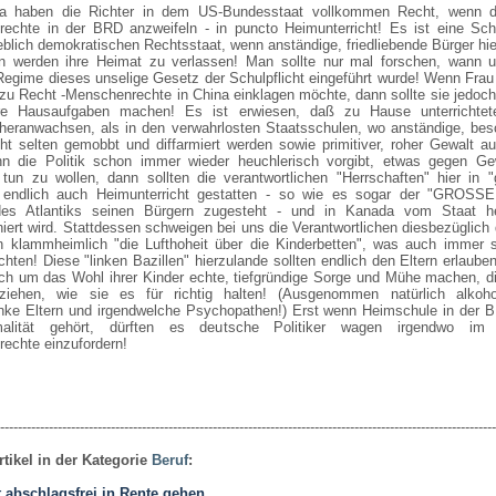
a haben die Richter in dem US-Bundesstaat vollkommen Recht, wenn d
echte in der BRD anzweifeln - in puncto Heimunterricht! Es ist eine Sch
blich demokratischen Rechtsstaat, wenn anständige, friedliebende Bürger hi
 werden ihre Heimat zu verlassen! Man sollte nur mal forschen, wann u
egime dieses unselige Gesetz der Schulpflicht eingeführt wurde! Wenn Frau
 zu Recht -Menschenrechte in China einklagen möchte, dann sollte sie jedoc
re Hausaufgaben machen! Es ist erwiesen, daß zu Hause unterrichtet
 heranwachsen, als in den verwahrlosten Staatsschulen, wo anständige, be
cht selten gemobbt und diffarmiert werden sowie primitiver, roher Gewalt a
n die Politik schon immer wieder heuchlerisch vorgibt, etwas gegen Ge
e tun zu wollen, dann sollten die verantwortlichen "Herrschaften" hier in 
endlich auch Heimunterricht gestatten - so wie es sogar der "GROSSE
 des Atlantiks seinen Bürgern zugesteht - und in Kanada vom Staat h
iert wird. Stattdessen schweigen bei uns die Verantwortlichen diesbezüglich 
n klammheimlich "die Lufthoheit über die Kinderbetten", was auch immer s
ten! Diese "linken Bazillen" hierzulande sollten endlich den Eltern erlaube
lich um das Wohl ihrer Kinder echte, tiefgründige Sorge und Mühe machen, d
ziehen, wie sie es für richtig halten! (Ausgenommen natürlich alkoh
nke Eltern und irgendwelche Psychopathen!) Erst wenn Heimschule in der 
alität gehört, dürften es deutsche Politiker wagen irgendwo im 
echte einzufordern!
----------------------------------------------------------------------------------------------------------------
rtikel in der Kategorie
Beruf
:
 abschlagsfrei in Rente gehen