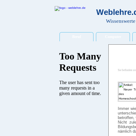
Weblehre.d
Wissenswerte 
Beruf
Computer
Sie befinden si
Immer wie
unterschi
betroffen,
Nicht zu
Bildungsb
nämlich d