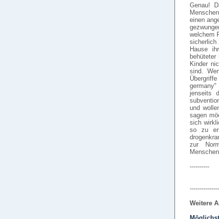
Genau! D
Menschenr
einen ange
gezwungen
welchem R
sicherlich
Hause ih
behüteter
Kinder ni
sind. Wen
Übergriff
germany" 
jenseits
subvention
und wolle
sagen möch
sich wirk
so zu er
drogenkra
zur Norm
Menschenr
----------
---------------
Weitere A
Möglichst