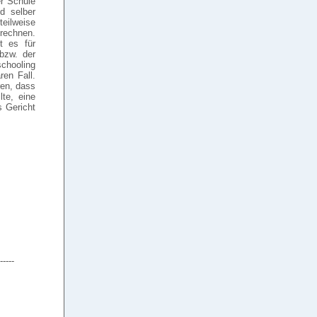
er Schule
d selber
teilweise
rechnen.
t es für
bzw. der
chooling
en Fall.
ren, dass
lte, eine
s Gericht
-----