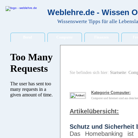
Weblehre.de - Wissen O
Wissenswerte Tipps für alle Lebensl
Beruf
Computer
Finanzen
Fre
Sie befinden sich hier:
Startseite
:
Comp
Kategorie Computer:
Computer und Internet sind aus dem he
Artikelübersicht:
Schutz und Sicherhei
Das Homebanking ist 