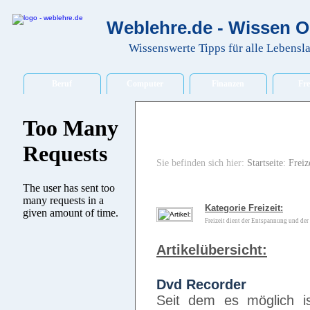
Weblehre.de - Wissen O
Wissenswerte Tipps für alle Lebensl
Beruf
Computer
Finanzen
Fre
Sie befinden sich hier:
Startseite
:
Freiz
Kategorie Freizeit:
Freizeit dient der Entspannung und der 
Artikelübersicht:
Dvd Recorder
Seit dem es möglich i