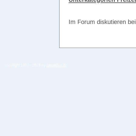
Im Forum diskutieren be
copyright 1997 -
2026 by
weblehre.de