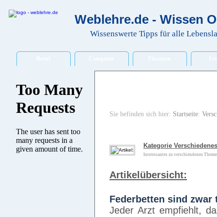
Weblehre.de - Wissen O
Wissenswerte Tipps für alle Lebensl
Beruf
Computer
Finanzen
Fre
Sie befinden sich hier:
Startseite
:
Versc
Kategorie Verschiedenes
Interessantes zu verschiendenen Themen
Artikelübersicht:
Federbetten sind zwar t
Jeder Arzt empfiehlt, d