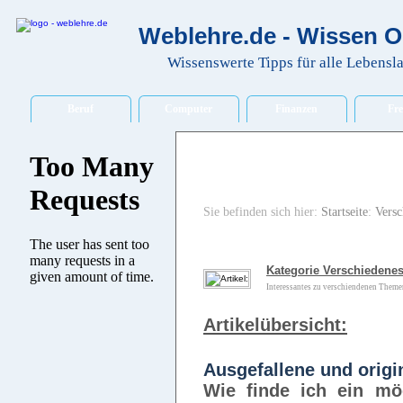
Weblehre.de - Wissen O
Wissenswerte Tipps für alle Lebensl
Beruf
Computer
Finanzen
Fre
Sie befinden sich hier:
Startseite
:
Versc
Kategorie Verschiedenes
Interessantes zu verschiendenen Themen
Artikelübersicht:
Ausgefallene und orig
Wie finde ich ein mög