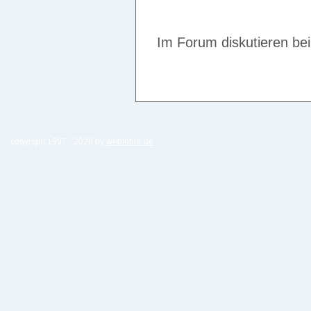
Im Forum diskutieren be
copyright 1997 -
2026 by
weblehre.de