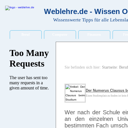
Weblehre.de - Wissen O
Wissenswerte Tipps für alle Lebensl
Beruf
Computer
Finanzen
Fre
Sie befinden sich hier:
Startseite
:
Beru
Der Numerus Clausus 
Einen Studienplatz zu finden ist kein K
Wer nach der Schule ei
an den einzelnen Univ
bestimmten Fach umschau