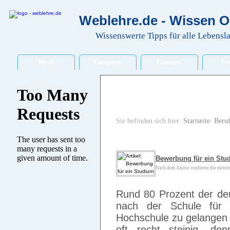
Weblehre.de - Wissen O
Wissenswerte Tipps für alle Lebensl
Beruf
Computer
Finanzen
Fre
Sie befinden sich hier:
Startseite
:
Beru
Bewerbung für ein Stu
Nach dem Abitur studieren die meisten
Rund 80 Prozent der deu
nach der Schule für
Hochschule zu gelangen 
oft recht steinig, de