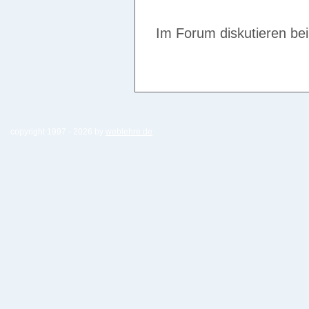
Im Forum diskutieren be
copyright 1997 -
2026 by
weblehre.de