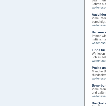
Das Thema
Jahren au
weiterlese
Ausbildun
Viele Me
berechtig
weiterlese
Hausmeist
Immer wie
natürlich
weiterlese
Tipps für
Wir leben 
Job zu b
weiterlese
Preise u
Manche Be
Hundesitte
weiterlese
Bewerbung
Viele Men
und dafür
weiterlese
Die Qual 