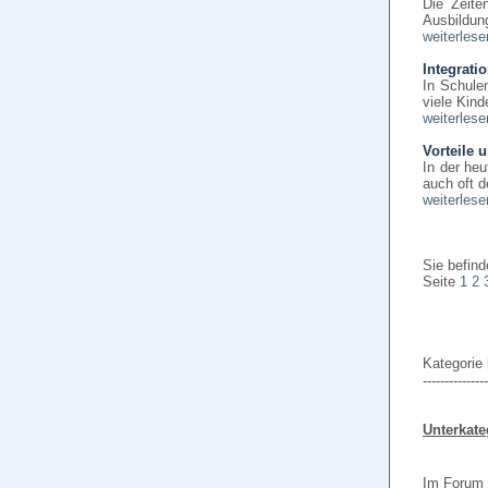
Die Zeite
Ausbildun
weiterlese
Integrati
In Schulen
viele Kin
weiterlese
Vorteile 
In der heu
auch oft 
weiterlese
Sie befind
Seite
1
2
Kategorie
---------------
Unterkate
Im Forum 