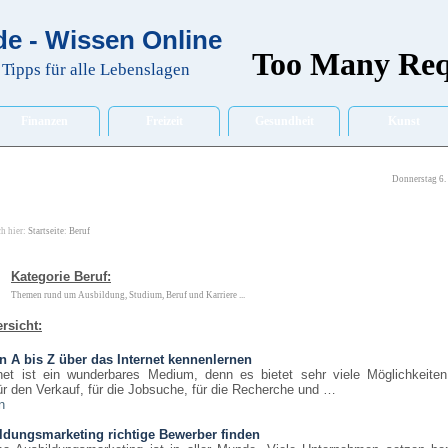
e - Wissen Online
Tipps für alle Lebenslagen
Finanzen
Freizeit
Gesundheit
Kunst
Donnerstag 6.
ch hier:
Startseite
:
Beruf
Kategorie Beruf:
Themen rund um Ausbildung, Studium, Beruf und Karriere ...
rsicht:
n A bis Z über das Internet kennenlernen
net ist ein wunderbares Medium, denn es bietet sehr viele Möglichkeiten
ür den Verkauf, für die Jobsuche, für die Recherche und …
n
ldungsmarketing richtige Bewerber finden