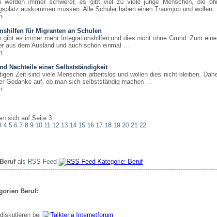
n werden immer schwerer, es gibt viel zu viele junge Menschen, die oh
gsplatz auskommen müssen. Alle Schüler haben einen Traumjob und wollen
n
onshilfen für Migranten an Schulen
 gibt es immer mehr Integrationshilfen und dies nicht ohne Grund. Zum eine
der aus dem Ausland und auch schon einmal …
n
und Nachteile einer Selbstständigkeit
tigen Zeit sind viele Menschen arbeitslos und wollen dies nicht bleiben. Da
der Gedanke auf, ob man sich selbstständig machen …
n
en sich auf Seite 3
3
4
5
6
7
8
9
10
11
12
13
14
15
16
17
18
19
20
21
22
Beruf
als
RSS-Feed
----------------------------------------------------------------------------------------------------------------
gorien Beruf:
diskutieren bei