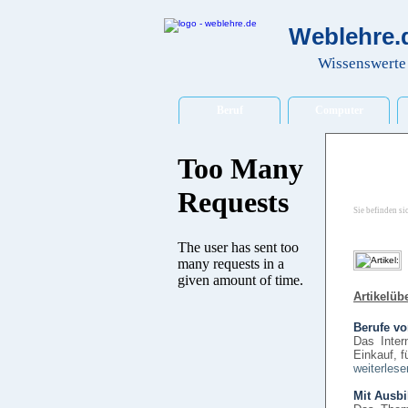
Weblehre.d
Wissenswerte 
Beruf
Computer
Sie befinden si
Artikelübe
Berufe vo
Das Inter
Einkauf, f
weiterlese
Mit Ausbi