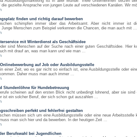
 Ausbildungsmarketing ist in aller Munde. Viele Unternehmen setzen bere
f die gezielte Ansprache von jungen Leute auf verschiedenen Kanälen. Wir 
n
gsplatz finden und richtig darauf bewerben
nschen schimpfen immer über das Arbeitsamt. Aber nicht immer ist d
t. Junge Menschen zum Beispiel verkennen die Chancen, die man auch mit …
n
erservice mit Winterdienst als Geschäftsidee
der sind Menschen auf der Suche nach einer guten Geschäftsidee. Hier 
 auch mit drauf an, was man kann und wie man …
n
 Onlinebewerbung auf Job oder Ausbildungsstelle
in einer Zeit, wo es gar nicht so einfach ist, eine Ausbildungsstelle oder ei
ekommen. Daher muss man auch immer …
n
nd Stundenlöhne für Hundebetreuung
rufe scheinen auf den ersten Blick nicht unbedingt lohnend, aber sie sind
r ist ein solcher Beruf, der sich schon gut auszahlen …
n
sschreiben perfekt und fehlerfrei gestalten
schen müssen sich um eine Ausbildungsstelle oder eine neue Arbeitsstelle
 muss man sich hier und da bewerben. In der heutigen Zeit …
n
der Berufswahl bei Jugendlichen