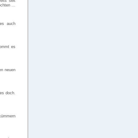
its seit
möchten …
ies auch
kommt es
nen neuen
 es doch.
 kümmern