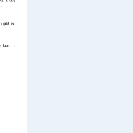
ne einen
 …
n gibt es
her kommt
-----