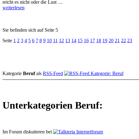
reicht es nicht oder die Lust …
weiterlesen
Sie befinden sich auf Seite 5
Seite
1
2
3
4
5
6
7
8
9
10
11
12
13
14
15
16
17
18
19
20
21
22
23
Kategorie
Beruf
als
RSS-Feed
----------------------------------------------------------------------------------------
Unterkategorien Beruf:
Im Forum diskutieren bei